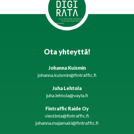
Ota yhteyttä!
Johanna Kuismin
johanna.kuismin@fintraffic.fi
Juha Lehtola
juha.lehtola@vayla.fi
Fintraffic Raide Oy
viestinta@fintraffic.fi
johanna.majamaki@fintraffic.fi