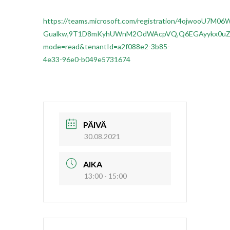
https://teams.microsoft.com/registration/4ojwoo
Gualkw,9T1D8mKyhUWnM2OdWAcpVQ,Q6EGAyykx0uZfZ
mode=read&tenantId=a2f088e2-3b85-
4e33-96e0-b049e5731674
PÄIVÄ
30.08.2021
AIKA
13:00 - 15:00