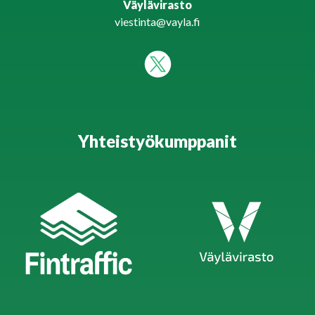
Väylävirasto
viestinta@vayla.fi
Yhteistyökumppanit