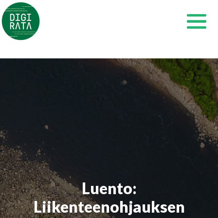
Siirry
sisältöön
Luento:
Liikenteenohjauksen