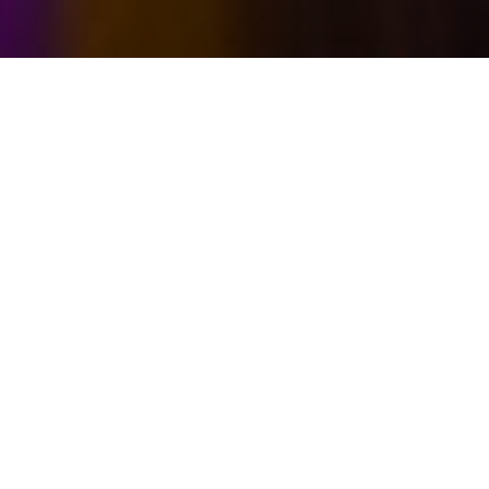
Digirata-hankkeessa työskentelee ainutlaatuinen
kokoonpano asiantuntijoita, joiden sydämissä roihuaa palo
rautatiealaa ja sen uudistamista kohtaan. Yhdessä yli rajojen,
ja ratojenkin, asiantuntijamme etsivät ratkaisuja
nykyaikaistaa suomalainen junakulunvalvontajärjestelmä.
Meneillään olevalla kehitystyöllä vaikutamme vahvasti
raideliikenteen tulevaisuuteen. Tavoitteenamme on, että
myös tulevien sukupolvien isot ja pienet matkustajat sekä
tavarat voivat matkata junalla turvallisesti, sujuvasti ja
ympäristöystävällisesti.
Digirata-hankkeessa modernisoidaan ja peruskorjataan
rautatieliikenteen kulunvalvontajärjestelmä. Kulunvalvonnan
tarkoituksena on varmistaa, että raiteilla kulkevat junat sekä
matkustajat, henkilökunta ja rahti pääsevät turvallisesti ja