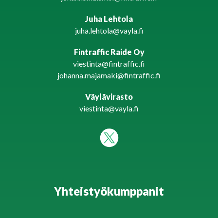
Juha Lehtola
juha.lehtola@vayla.fi
Fintraffic Raide Oy
viestinta@fintraffic.fi
johanna.majamaki@fintraffic.fi
Väylävirasto
viestinta@vayla.fi
Yhteistyökumppanit