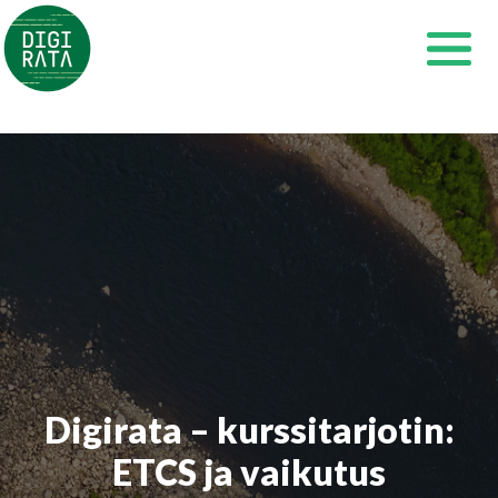
Siirry
sisältöön
Digirata – kurssitarjotin:
ETCS ja vaikutus