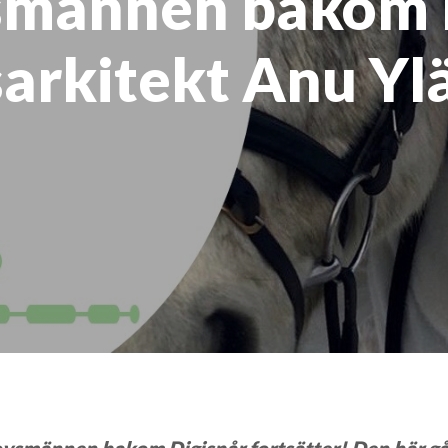
männen bakom D
arkitekt Anu Ylä