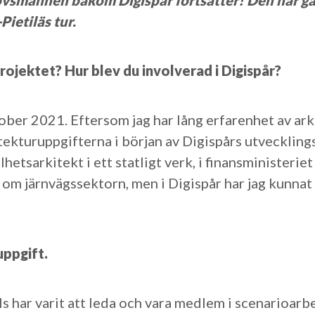
vsmännen bakom Digispår fortsätter! Den här gå
ietiläs tur.
projektet? Hur blev du involverad i Digispår?
tober 2021. Eftersom jag har lång erfarenhet av ark
kitekturuppgifterna i början av Digispårs utveckling
hetsarkitekt i ett statligt verk, i finansministerie
om järnvägssektorn, men i Digispår har jag kunnat 
uppgift.
lls har varit att leda och vara medlem i scenarioa