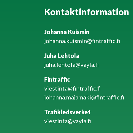
Kontaktinformation
Johanna Kuismin
johanna.kuismin@fintraffic.fi
Juha Lehtola
juha.lehtola@vayla.fi
Fintraffic
viestinta@fintraffic.fi
johanna.majamaki@fintraffic.fi
Trafikledsverket
viestinta@vayla.fi