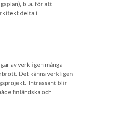
plan), bl.a. för att
kitekt delta i
ngar av verkligen många
mbrott. Det känns verkligen
sprojekt. Intressant blir
 både finländska och