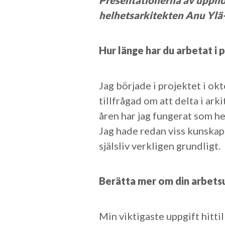
Presentationerna av uppho
helhetsarkitekten Anu Ylä-P
Hur länge har du arbetat i 
Jag började i projektet i ok
tillfrågad om att delta i ar
åren har jag fungerat som hel
Jag hade redan viss kunskap 
själsliv verkligen grundligt.
Berätta mer om din arbets
Min viktigaste uppgift hitti