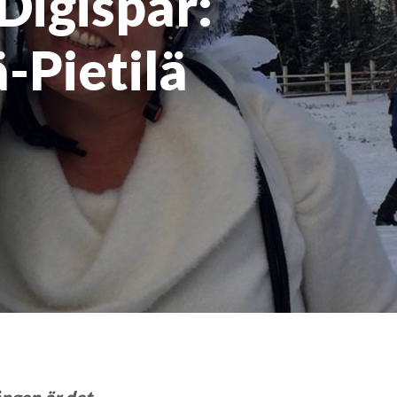
igispår:
-Pietilä