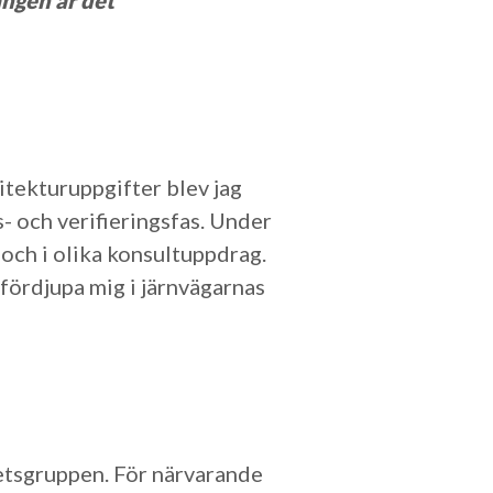
ngen är det
itekturuppgifter blev jag
s- och verifieringsfas. Under
t och i olika konsultuppdrag.
fördjupa mig i järnvägarnas
rbetsgruppen. För närvarande