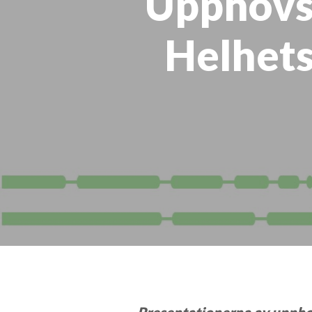
Upphovs
Helhets