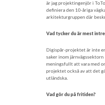
är jag projektingenjör i ToT
definiera den 10-åriga vägk
arkitekturgruppen där besk
Vad tycker du är mest intre
Digispår-projektet är inte 
saker inom järnvägssektorn 
meningsfullt att vara med om
projektet också av att det g
utländska.
Vad gör du på fritiden?