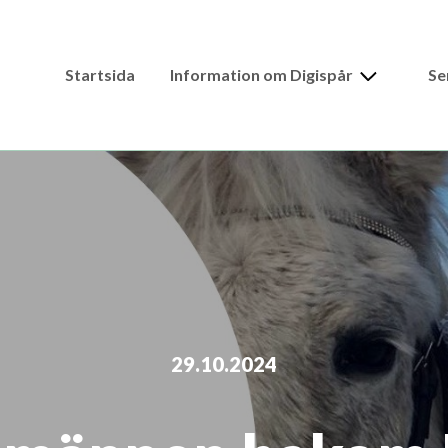
Expand
Startsida
Information om Digispår
Se
child
menu
29.10.2024