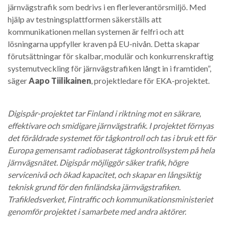
järnvägstrafik som bedrivs i en flerleverantörsmiljö. Med
hjälp av testningsplattformen säkerställs att
kommunikationen mellan systemen är felfri och att
lösningarna uppfyller kraven på EU-nivån. Detta skapar
förutsättningar för skalbar, modulär och konkurrenskraftig
systemutveckling för järnvägstrafiken långt in i framtiden”,
säger
Aapo Tiilikainen
, projektledare för EKA-projektet.
Digispår-projektet tar Finland i riktning mot en säkrare,
effektivare och smidigare järnvägstrafik. I projektet förnyas
det föråldrade systemet för tågkontroll och tas i bruk ett för
Europa gemensamt radiobaserat tågkontrollsystem på hela
järnvägsnätet. Digispår möjliggör säker trafik, högre
servicenivå och ökad kapacitet, och skapar en långsiktig
teknisk grund för den finländska järnvägstrafiken.
Trafikledsverket, Fintraffic och kommunikationsministeriet
genomför projektet i samarbete med andra aktörer.