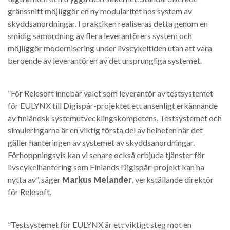
gränssnitt möjliggör en ny modularitet hos system av
skyddsanordningar. I praktiken realiseras detta genom en
smidig samordning av flera leverantörers system och
möjliggör modernisering under livscykeltiden utan att vara
beroende av leverantören av det ursprungliga systemet.
”För Relesoft innebär valet som leverantör av testsystemet
för EULYNX till Digispår-projektet ett ansenligt erkännande
av finländsk systemutvecklingskompetens. Testsystemet och
simuleringarna är en viktig första del av helheten när det
gäller hanteringen av systemet av skyddsanordningar.
Förhoppningsvis kan vi senare också erbjuda tjänster för
livscykelhantering som Finlands Digispår-projekt kan ha
nytta av”, säger
Markus Melander
, verkställande direktör
för Relesoft.
”Testsystemet för EULYNX är ett viktigt steg mot en