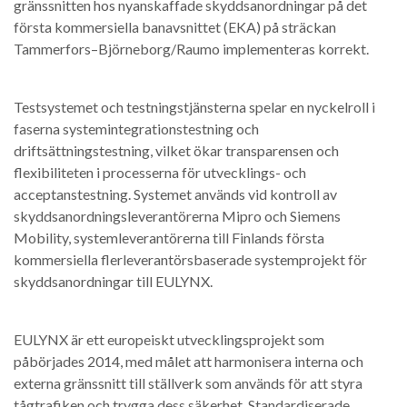
gränssnitten hos nyanskaffade skyddsanordningar på det
första kommersiella banavsnittet (EKA) på sträckan
Tammerfors–Björneborg/Raumo implementeras korrekt.
Testsystemet och testningstjänsterna spelar en nyckelroll i
faserna systemintegrationstestning och
driftsättningstestning, vilket ökar transparensen och
flexibiliteten i processerna för utvecklings- och
acceptanstestning. Systemet används vid kontroll av
skyddsanordningsleverantörerna Mipro och Siemens
Mobility, systemleverantörerna till Finlands första
kommersiella flerleverantörsbaserade systemprojekt för
skyddsanordningar till EULYNX.
EULYNX är ett europeiskt utvecklingsprojekt som
påbörjades 2014, med målet att harmonisera interna och
externa gränssnitt till ställverk som används för att styra
tågtrafiken och trygga dess säkerhet. Standardiserade