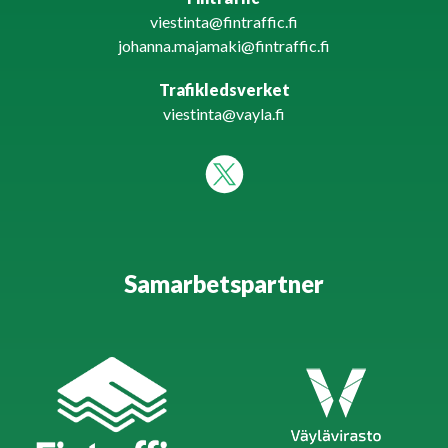
viestinta@fintraffic.fi
johanna.majamaki@fintraffic.fi
Trafikledsverket
viestinta@vayla.fi
Samarbetspartner