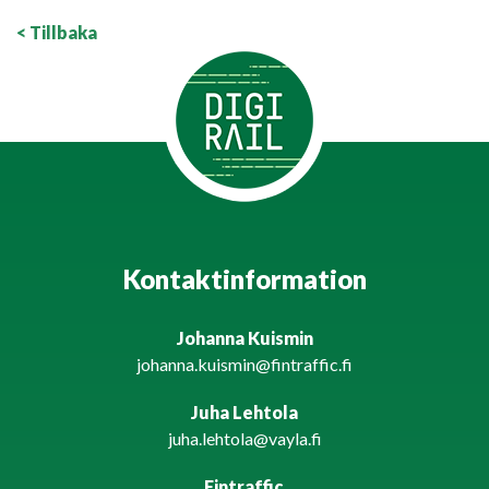
< Tillbaka
Kontaktinformation
Johanna Kuismin
johanna.kuismin@fintraffic.fi
Juha Lehtola
juha.lehtola@vayla.fi
Fintraffic