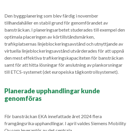
Den byggplanering som blev färdig i november
tillhandahåller en stabil grund för genomförandet av
bansträckan. I planeringsarbetet studerades till exempel den
optimala placeringen av körtillståndsmärken,
trafikplatsernas linjeblockeringsavstånd och utnyttjande av
virtuella linjeblockeringsavstånd utvärderades för att uppnå
den mest effektiva trafikeringskapaciteten för bansträckan
samt för att hitta lösningar för anslutning av plankorsningar
till ETCS-systemet (det europeiska tågkontrollsystemet).
Planerade upphandlingar kunde
genomföras
För bansträckan EKA innefattade året 2024 flera
framgångsrika upphandlingar. I april valdes Siemens Mobility
Oy som leverantör av det centrala