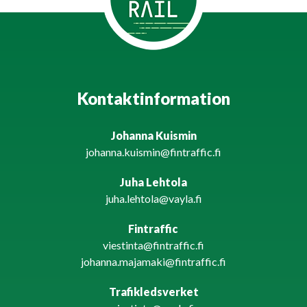
Kontaktinformation
Johanna Kuismin
johanna.kuismin@fintraffic.fi
Juha Lehtola
juha.lehtola@vayla.fi
Fintraffic
viestinta@fintraffic.fi
johanna.majamaki@fintraffic.fi
Trafikledsverket