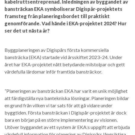
kabelruttsentreprenad. Inledningen av byggandet av
bansträckan EKA symboliserar Digispår-projektets
framsteg från planeringsbordet till praktiskt
genomförande. Vad hände i EKA-projektet 2024? Hur
ser det ut nästa år?
Byggplaneringen av Digispårs första kommersiella
bansträcka (EKA) startade vid årsskiftet 2023–24. Under
året har EKA-projektet nått betydande milstolpar och gett
värdefulla lärdomar inför framtida bansträckor.
”Planeringen av bansträckan EKA har varit en unik möjlighet
att färdigställa nya bantekniska lösningar. Planeringen bildar
en grund från vilken vi tar sats för att gå vidare under
byggtiden. Första bansträckan i Digispår-projektet är dock
bara en början på en större implementering av visionen.
Utöver byggandet av ett system är EKA:s uppgift att erbjuda
värdefull information för planering av Digispårs långsiktiga