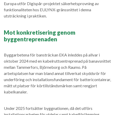
Europa utför Digispår-projektet säkerhetsprovning av
funktionaliteten hos EULYNX-gränssnittet i denna
utsträckning i praktiken.
Mot konkretisering genom
byggentreprenaden
Byggarbetena för bansträckan EKA inleddes på allvar i
oktober 2024 med en kabelruttsentreprenad på banavsnittet
mellan Tammerfors, Björneborg och Raumo. På
arbetsplatsen har man bland annat tillverkat skyddsrör för
underföring och installationsfundament för battericontainrar,
mätt ut platser för körtillståndsmärken samt rengjort
kabelkanaler.
Under 2025 fortsätter byggnationen, då det utförs
installationsarbeten för utdelar samt kabelförläggning,