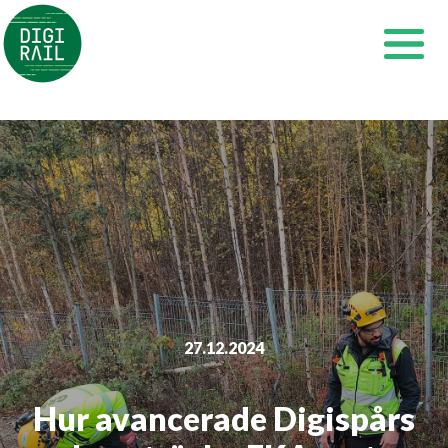
Siirry
sisältöön
27.12.2024
Hur avancerade Digispårs