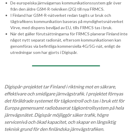
De europeiska järnvägarnas kommunikationssystem går över
från den äldre GSM-R-tekniken (2G) till nya FRMCS.
I Finland har GSM-R-nätverket redan tagits ur bruk och
tågtrafikens kommunikation baseras på myndighetsnätverket
Virve, med dispens beviljad av EU, tills FRMCS tas i bruk.
När det gäller förutsättningarna för FRMCS planerar Finland inte
något nytt separat radionät, eftersom kommunikationen kan
genomföras via befintliga kommersiella 4G/5G-nät, enligt de
utredningar som har gjorts i Digispår.
Digispår-projektet tar Finland i riktning mot en säkrare,
effektivare och smidigare järnvägstrafik. I projektet förnyas
det föråldrade systemet för tågkontroll och tas i bruk ett för
Europa gemensamt radiobaserat tågkontrollsystem på hela
järnvägsnätet. Digispår möjliggör säker trafik, högre
servicenivå och ökad kapacitet, och skapar en långsiktig
teknisk grund för den finländska järnvägstrafiken.