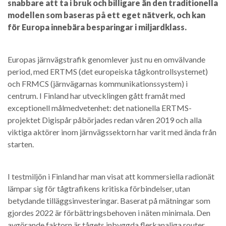
snabbare att ta i bruk och billigare än den traditionella
modellen som baseras på ett eget nätverk, och kan
för Europa innebära besparingar i miljardklass.
Europas järnvägstrafik genomlever just nu en omvälvande
period, med ERTMS (det europeiska tågkontrollsystemet)
och FRMCS (järnvägarnas kommunikationssystem) i
centrum. I Finland har utvecklingen gått framåt med
exceptionell målmedvetenhet: det nationella ERTMS-
projektet Digispår påbörjades redan våren 2019 och alla
viktiga aktörer inom järnvägssektorn har varit med ända från
starten.
I testmiljön i Finland har man visat att kommersiella radionät
lämpar sig för tågtrafikens kritiska förbindelser, utan
betydande tilläggsinvesteringar. Baserat på mätningar som
gjordes 2022 är förbättringsbehoven i näten minimala. Den
avgörande faktorn är tågets inbyggda flerkanaliga router,