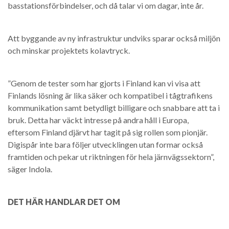
basstationsförbindelser, och då talar vi om dagar, inte år.
Att byggande av ny infrastruktur undviks sparar också miljön
och minskar projektets kolavtryck.
”Genom de tester som har gjorts i Finland kan vi visa att
Finlands lösning är lika säker och kompatibel i tågtrafikens
kommunikation samt betydligt billigare och snabbare att ta i
bruk. Detta har väckt intresse på andra håll i Europa,
eftersom Finland djärvt har tagit på sig rollen som pionjär.
Digispår inte bara följer utvecklingen utan formar också
framtiden och pekar ut riktningen för hela järnvägssektorn”,
säger Indola.
DET HÄR HANDLAR DET OM