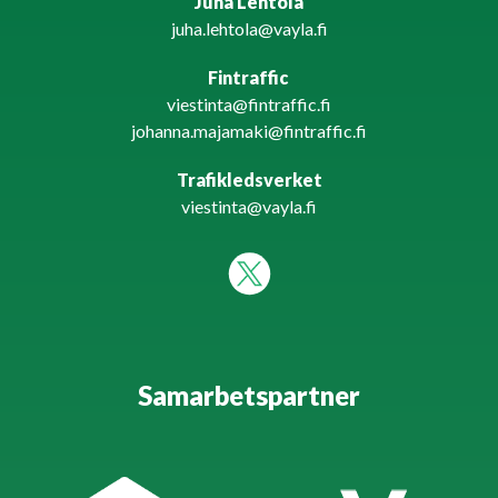
Juha Lehtola
juha.lehtola@vayla.fi
Fintraffic
viestinta@fintraffic.fi
johanna.majamaki@fintraffic.fi
Trafikledsverket
viestinta@vayla.fi
Samarbetspartner