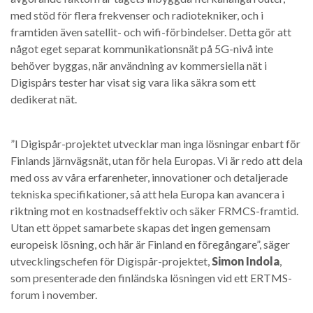
med stöd för flera frekvenser och radiotekniker, och i
framtiden även satellit- och wifi-förbindelser. Detta gör att
något eget separat kommunikationsnät på 5G-nivå inte
behöver byggas, när användning av kommersiella nät i
Digispårs tester har visat sig vara lika säkra som ett
dedikerat nät.
”I Digispår-projektet utvecklar man inga lösningar enbart för
Finlands järnvägsnät, utan för hela Europas. Vi är redo att dela
med oss av våra erfarenheter, innovationer och detaljerade
tekniska specifikationer, så att hela Europa kan avancera i
riktning mot en kostnadseffektiv och säker FRMCS-framtid.
Utan ett öppet samarbete skapas det ingen gemensam
europeisk lösning, och här är Finland en föregångare”, säger
utvecklingschefen för Digispår-projektet,
Simon Indola
,
som presenterade den finländska lösningen vid ett ERTMS-
forum i november.