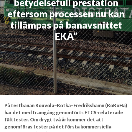
betydelsefull prestation
eftersom processen nu kan
tillämpas på banavsnittet
EKA”
På testbanan Kouvola–Kotka–Fredrikshamn (KoKoHa)
har det med framgång genomförts ETCS-relaterade
fälttester. Om drygt två år kommer det att
genomföras tester på det första kommersiella