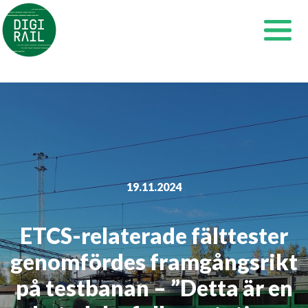
Siirry
sisältöön
19.11.2024
ETCS-relaterade fälttester
genomfördes framgångsrikt
på testbanan – ”Detta är en