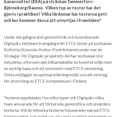
banavsnittet (EKA) på sträckan Tammerfors–
Björneborg/Raumo. Vilken typ av tester har det
gjorts i praktiken? Vilka lärdomar har testerna gett
och hur kommer dessa att utnyttjas i framtiden?
Under det gångna året genomförde och koordinerade
Digispårs testteam framgångsrikt ETCS-tester på testbanan
KoKoHa (Kouvola–Kotka–Fredrikshamn) under mer än
50 dagar. För Digispår-projektets del har testbanan stor
betydelse, eftersom den tillhandahåller en konkret miljö med
en verklig bana och ett lokomotiv med ETCS-utrustning.
Detta möjliggör en optimal inlärningsmiljö och ett verktyg
för utveckling av ETCS-kompetensen i Finland.
Testerna uppdelades i tre olika typer och Digispårs olika
team ansvarade för att förbereda, genomföra och utvärdera
testerna. Vid de tekniska testerna fokuserade man på ETCS-
funktionalitet, och målet var att samla praktisk erfarenhet av