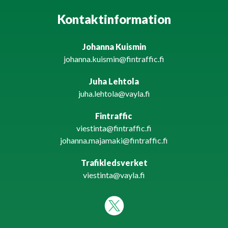
Kontaktinformation
Johanna Kuismin
johanna.kuismin@fintraffic.fi
Juha Lehtola
juha.lehtola@vayla.fi
Fintraffic
viestinta@fintraffic.fi
johanna.majamaki@fintraffic.fi
Trafikledsverket
viestinta@vayla.fi