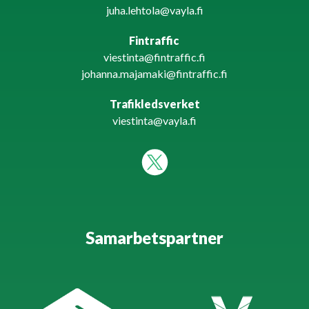
juha.lehtola@vayla.fi
Fintraffic
viestinta@fintraffic.fi
johanna.majamaki@fintraffic.fi
Trafikledsverket
viestinta@vayla.fi
Samarbetspartner