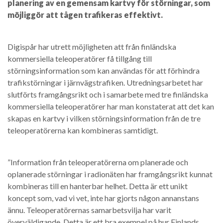
planering av en gemensam kartvy för störningar, som
möjliggör att tågen trafikeras effektivt.
Digispår har utrett möjligheten att från finländska
kommersiella teleoperatörer få tillgång till
störningsinformation som kan användas för att förhindra
trafikstörningar i järnvägstrafiken. Utredningsarbetet har
slutförts framgångsrikt och i samarbete med tre finländska
kommersiella teleoperatörer har man konstaterat att det kan
skapas en kartvy i vilken störningsinformation från de tre
teleoperatörerna kan kombineras samtidigt.
”Information från teleoperatörerna om planerade och
oplanerade störningar i radionäten har framgångsrikt kunnat
kombineras till en hanterbar helhet. Detta är ett unikt
koncept som, vad vi vet, inte har gjorts någon annanstans
ännu. Teleoperatörernas samarbetsvilja har varit
överväldigande. Detta är ett bra exempel på hur Finlands