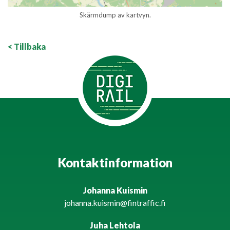
Skärmdump av kartvyn.
< Tillbaka
Kontaktinformation
Johanna Kuismin
johanna.kuismin@fintraffic.fi
Juha Lehtola