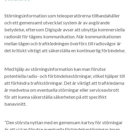
Störningsinformation som teleoperatörerna tillhandahåller
och ett gemensamt utvecklat system är av avgörande
betydelse, eftersom Digispår avser att utnyttja kommersiella
radionät för tågens kommunikation. När kommunikationen
mellan tågen och trafikledningen överförs till radiovågor är
det kritiskt viktigt att säkerställa en kontinuerlig förbindelse.
Med hjälp av störningsinformation kan man förutse
potentiella radio- och förbindelsestörningar, vilket hjälper till
att förhindra trafikstörningar. Det är viktigt att trafikledarna
är medvetna om eventuella störningar eller serviceavbrott
för att kunna säkerställa säkerheten på ett specifikt
banavsnitt.
”Den största nyttan med en gemensam kartvy för störningar
är att vi kan förutse eventuella förbindelsestörningar innan