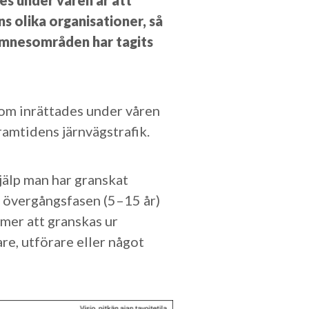
es under våren är att
s olika organisationer, så
 ämnesområden har tagits
som inrättades under våren
ramtidens järnvägstrafik.
jälp man har granskat
 i övergångsfasen (5–15 år)
mer att granskas ur
re, utförare eller något