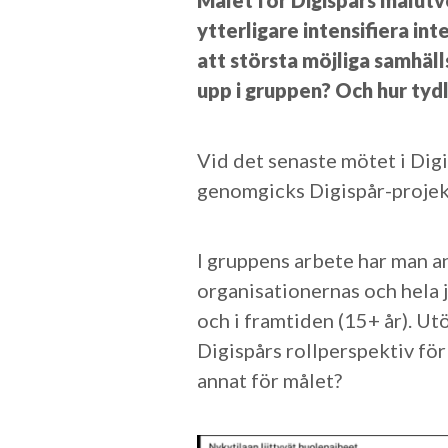
Målet för Digispårs målutv
ytterligare intensifiera in
att största möjliga samhäl
upp i gruppen? Och hur ty
Vid det senaste mötet i Dig
genomgicks Digispår-projekt
I gruppens arbete har man an
organisationernas och hela j
och i framtiden (15+ år). U
Digispårs rollperspektiv för
annat för målet?