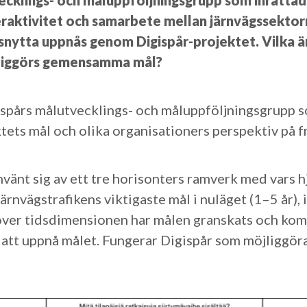
ecklings- och måluppföljningsgrupp som inrättad
teraktivitet och samarbete mellan järnvägssektorn
lsnytta uppnås genom Digispår-projektet. Vilka
dliggörs gemensamma mål?
ispårs målutvecklings- och måluppföljningsgrupp 
ets mål och olika organisationers perspektiv på f
vänt sig av ett tre horisonters ramverk med vars h
ärnvägstrafikens viktigaste mål i nuläget (1–5 år),
töver tidsdimensionen har målen granskats och kom
 att uppnå målet. Fungerar Digispår som möjliggöra