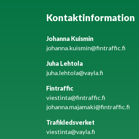
Kontaktinformation
Johanna Kuismin
johanna.kuismin@fintraffic.fi
Juha Lehtola
juha.lehtola@vayla.fi
Fintraffic
viestinta@fintraffic.fi
johanna.majamaki@fintraffic.fi
Trafikledsverket
viestinta@vayla.fi