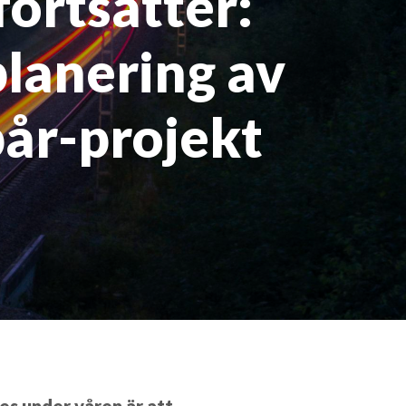
fortsätter:
planering av
pår-projekt