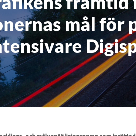
afikens framtid 
nernas mål för 
ntensivare Digis