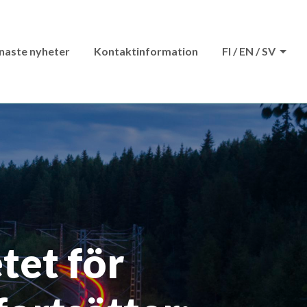
naste nyheter
Kontaktinformation
FI / EN / SV
et för