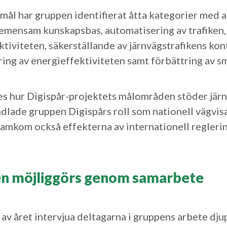
mål har gruppen identifierat åtta kategorier med a
emensam kunskapsbas, automatisering av trafiken,
tiviteten, säkerställande av järnvägstrafikens kont
ring av energieffektiviteten samt förbättring av s
es hur Digispår-projektets målområden stöder jär
lade gruppen Digispårs roll som nationell vägvis
ramkom också effekterna av internationell reglerin
n möjliggörs genom samarbete
 av året intervjua deltagarna i gruppens arbete dj