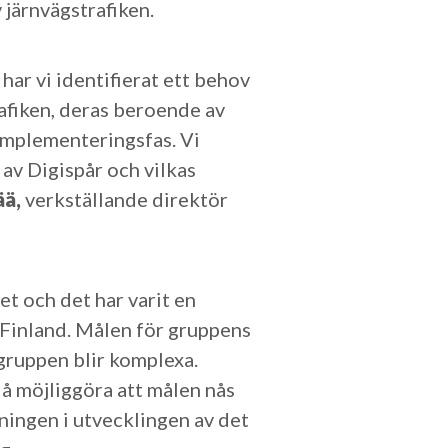
järnvägstrafiken.
ar vi identifierat ett behov
rafiken, deras beroende av
 implementeringsfas. Vi
av Digispår och vilkas
ää,
verkställande direktör
et och det har varit en
la Finland. Målen för gruppens
gruppen blir komplexa.
å möjliggöra att målen nås
tningen i utvecklingen av det