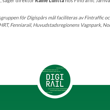
, säger direktör
Raine Luntta
hos Fintraffic Järnvä
gruppen för Digispårs mål faciliteras av Fintraffic oc
 HRT, Fenniarail, Huvudstadsregionens Vagnpark, Nor