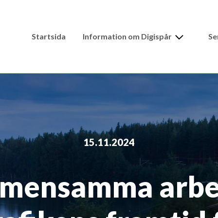
Expand
Startsida
Information om Digispår
Se
child
menu
15.11.2024
emensamma arbet