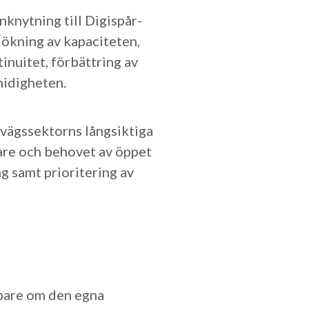
nknytning till Digispår-
 ökning av kapaciteten,
inuitet, förbättring av
midigheten.
nvägssektorns långsiktiga
are och behovet av öppet
g samt prioritering av
upare om den egna