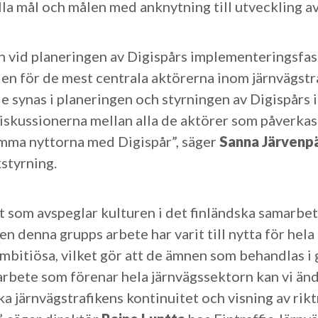
a mål och målen med anknytning till utveckling av 
vid planeringen av Digispårs implementeringsfas h
ålen för de mest centrala aktörerna inom järnvägst
e synas i planeringen och styrningen av Digispårs
iskussionerna mellan alla de aktörer som påverkas 
ömma nyttorna med Digispår”, säger
Sanna Järvenp
kstyrning.
kt som avspeglar kulturen i det finländska samarbet
ven denna grupps arbete har varit till nytta för he
bitiösa, vilket gör att de ämnen som behandlas i 
bete som förenar hela järnvägssektorn kan vi änd
ka järnvägstrafikens kontinuitet och visning av rik