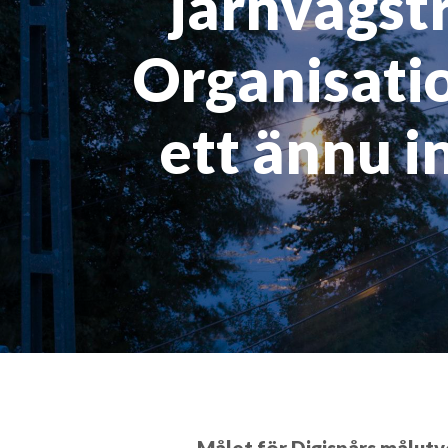
järnvägstr
Organisatio
ett ännu i