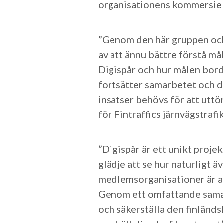
organisationens kommersiell
”Genom den här gruppen och 
av att ännu bättre förstå m
Digispår och hur målen bord
fortsätter samarbetet och d
insatser behövs för att utt
för Fintraffics järnvägstrafi
”Digispår är ett unikt proje
glädje att se hur naturligt ä
medlemsorganisationer är am
Genom ett omfattande samar
och säkerställa den finländs