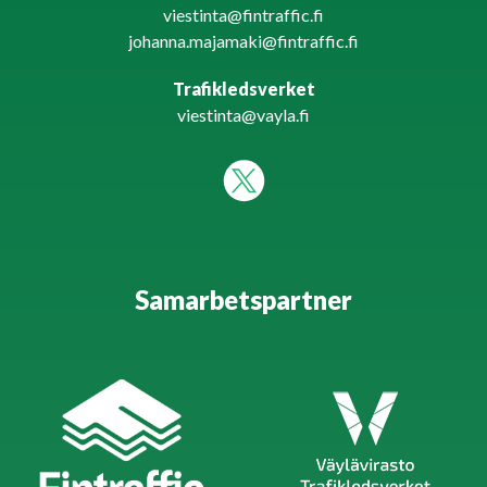
viestinta@fintraffic.fi
johanna.majamaki@fintraffic.fi
Trafikledsverket
viestinta@vayla.fi
Samarbetspartner