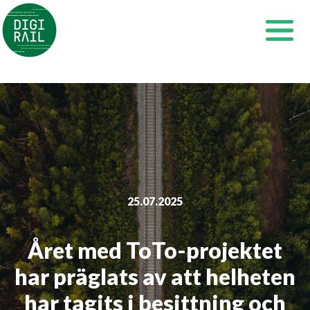
Siirry
sisältöön
25.07.2025
Året med ToTo-projektet
har präglats av att helheten
har tagits i besittning och