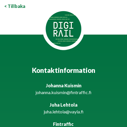
< Tillbaka
Kontaktinformation
Johanna Kuismin
johanna.kuismin@fintraffic.fi
Juha Lehtola
juha.lehtola@vayla.fi
Fintraffic