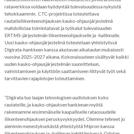
rataverkkoa voidaan hyödyntää tulevaisuudessa nykyistä
tehokkaammin. CTC-projektissa toteutettava
rautatieliikenteenohjauksen kauko-ohjausjärjestelmä
mahdollistaa toimintatavat ja työkalut tulevaisuuden
ERTMS-järjestelmän liikenteenohjaukselle ja -hallinnalle.
Uusi kauko-ohjausjärjestelmä toteutetaan yhteistyössä
Digirata-hankkeen kanssa alustavan aikataulun mukaisesti
vuosina 2025–2027 aikana. Kokonaisuuteen sisältyvät kaikki
uuden kauko-ohjausjärjestelmän suunnitteluun,
valmistamiseen ja käyttöön saattamiseen liittyvät työt sekä
tarvittavien rajapintojen toteuttaminen.
”Digirata tuo laajan teknologisen uudistuksen koko
rautateille, ja kauko-ohjauksen hankinnan myötä
rakennamme ensimmäiselle kaupalliselle rataosuudelle
liikenteenohjauksen peruskyvykkyydet. Olemme tehneet jo
aiemmin menestyksekästä yhteistyötä Mipron kanssa
liikenteenohjauksen ja -hallinnan kehittämisessä. Odotan