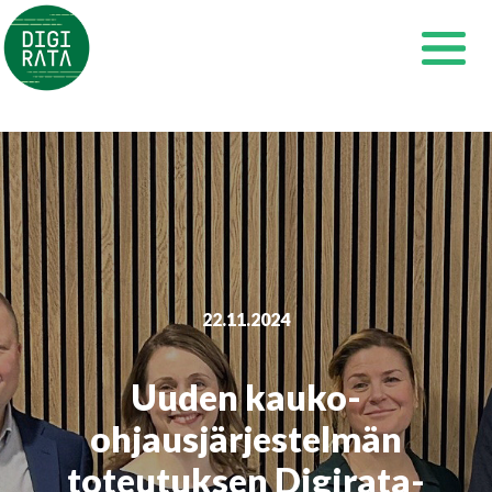
Siirry
sisältöön
22.11.2024
Uuden kauko-
ohjausjärjestelmän
toteutuksen Digirata-