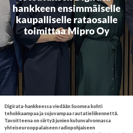
hankkeen ensimmäiselle
kaupalliselle rataosalle
toimittaa Mipro Oy
Digirata-hankkeessa viedään Suomea kohti
tehokkaampaa ja sujuvampaa rautatieliikennettä.
Tavoitteena on siirtyä junien kulunvalvonnassa
yhteiseurooppalaiseen radiopohjaiseen