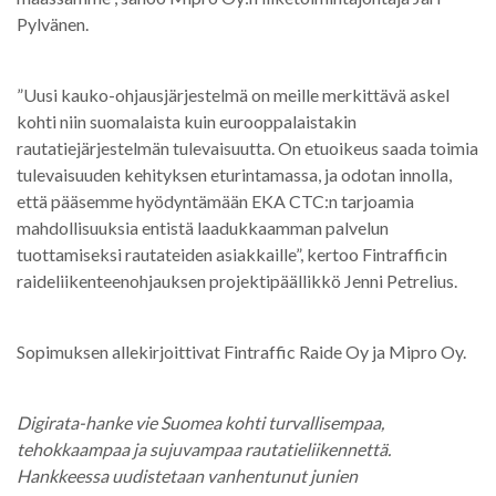
Pylvänen.
”Uusi kauko-ohjausjärjestelmä on meille merkittävä askel
kohti niin suomalaista kuin eurooppalaistakin
rautatiejärjestelmän tulevaisuutta. On etuoikeus saada toimia
tulevaisuuden kehityksen eturintamassa, ja odotan innolla,
että pääsemme hyödyntämään EKA CTC:n tarjoamia
mahdollisuuksia entistä laadukkaamman palvelun
tuottamiseksi rautateiden asiakkaille”, kertoo Fintrafficin
raideliikenteenohjauksen projektipäällikkö Jenni Petrelius.
Sopimuksen allekirjoittivat Fintraffic Raide Oy ja Mipro Oy.
Digirata-hanke vie Suomea kohti turvallisempaa,
tehokkaampaa ja sujuvampaa rautatieliikennettä.
Hankkeessa uudistetaan vanhentunut junien