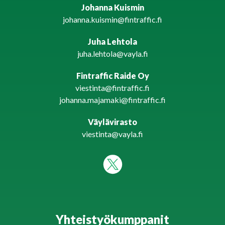
Johanna Kuismin
johanna.kuismin@fintraffic.fi
Juha Lehtola
juha.lehtola@vayla.fi
Fintraffic Raide Oy
viestinta@fintraffic.fi
johanna.majamaki@fintraffic.fi
Väylävirasto
viestinta@vayla.fi
Yhteistyökumppanit