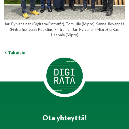
Jari Pylvänäinen (Digirata/Fintraffic), Tom Lille (Mipro), Sanna Järvenpää
(Fintraffic), Jenni Petrelius (Fintraffic), Jari Pylvänen (Mipro) ja Kari
Haapala (Mipro)
< Takaisin
Ota yhteyttä!