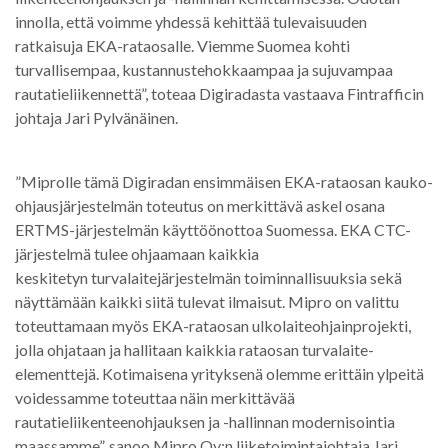
innolla, että voimme yhdessä kehittää tulevaisuuden
ratkaisuja EKA-rataosalle. Viemme Suomea kohti
turvallisempaa, kustannustehokkaampaa ja sujuvampaa
rautatieliikennettä”, toteaa Digiradasta vastaava Fintrafficin
johtaja Jari Pylvänäinen.
”Miprolle tämä Digiradan ensimmäisen EKA-rataosan kauko-
ohjausjärjestelmän toteutus on merkittävä askel osana
ERTMS-järjestelmän käyttöönottoa Suomessa. EKA CTC-
järjestelmä tulee ohjaamaan kaikkia
keskitetyn turvalaitejärjestelmän toiminnallisuuksia sekä
näyttämään kaikki siitä tulevat ilmaisut. Mipro on valittu
toteuttamaan myös EKA-rataosan ulkolaiteohjainprojekti,
jolla ohjataan ja hallitaan kaikkia rataosan turvalaite-
elementtejä. Kotimaisena yrityksenä olemme erittäin ylpeitä
voidessamme toteuttaa näin merkittävää
rautatieliikenteenohjauksen ja -hallinnan modernisointia
maassamme”, sanoo Mipro Oy:n liiketoimintajohtaja Jari