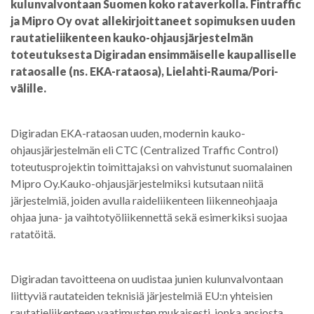
kulunvalvontaan Suomen koko rataverkolla.
Fintraffic
ja Mipro Oy ovat allekirjoittaneet sopimuksen
uuden
rautatieliikenteen kauko-ohjausjärjestelmän
toteutuksesta
Digiradan ensimmäiselle kaupalliselle
rataosalle (ns. EKA-rataosa), Lielahti-Rauma/Pori-
välille.
Digiradan EKA-rataosan uuden, modernin kauko-
ohjausjärjestelmän eli CTC (Centralized Traffic Control)
toteutusprojektin toimittajaksi on vahvistunut suomalainen
Mipro Oy.Kauko-ohjausjärjestelmiksi kutsutaan niitä
järjestelmiä, joiden avulla raideliikenteen liikenneohjaaja
ohjaa juna- ja vaihtotyöliikennettä sekä esimerkiksi suojaa
ratatöitä.
Digiradan tavoitteena on uudistaa junien kulunvalvontaan
liittyviä rautateiden teknisiä järjestelmiä EU:n yhteisien
rautatieliikenteen vaatimusten mukaisesti, jonka ansiosta