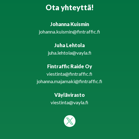
Ota yhteyttä!
Johanna Kuismin
johanna.kuismin@fintraffic.fi
Juha Lehtola
juha.lehtola@vayla.fi
Fintraffic Raide Oy
viestinta@fintraffic.fi
johanna.majamaki@fintraffic.fi
Väylävirasto
viestinta@vayla.fi