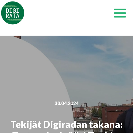
Siirry
sisältöön
30.04.2024
Tekijät Digiradan takana: