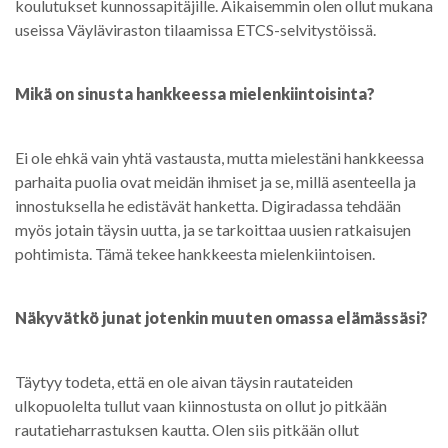
koulutukset kunnossapitäjille. Aikaisemmin olen ollut mukana
useissa Väyläviraston tilaamissa ETCS-selvitystöissä.
Mikä on sinusta hankkeessa mielenkiintoisinta?
Ei ole ehkä vain yhtä vastausta, mutta mielestäni hankkeessa
parhaita puolia ovat meidän ihmiset ja se, millä asenteella ja
innostuksella he edistävät hanketta. Digiradassa tehdään
myös jotain täysin uutta, ja se tarkoittaa uusien ratkaisujen
pohtimista. Tämä tekee hankkeesta mielenkiintoisen.
Näkyvätkö junat jotenkin muuten omassa elämässäsi?
Täytyy todeta, että en ole aivan täysin rautateiden
ulkopuolelta tullut vaan kiinnostusta on ollut jo pitkään
rautatieharrastuksen kautta. Olen siis pitkään ollut