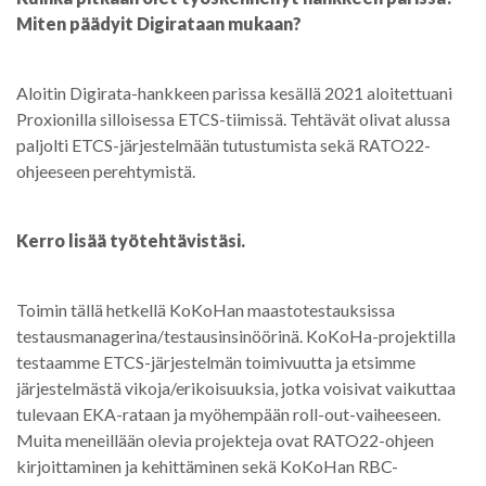
Miten päädyit Digirataan mukaan?
Aloitin Digirata-hankkeen parissa kesällä 2021 aloitettuani
Proxionilla silloisessa ETCS-tiimissä. Tehtävät olivat alussa
paljolti ETCS-järjestelmään tutustumista sekä RATO22-
ohjeeseen perehtymistä.
Kerro lisää työtehtävistäsi.
Toimin tällä hetkellä KoKoHan maastotestauksissa
testausmanagerina/testausinsinöörinä. KoKoHa-projektilla
testaamme ETCS-järjestelmän toimivuutta ja etsimme
järjestelmästä vikoja/erikoisuuksia, jotka voisivat vaikuttaa
tulevaan EKA-rataan ja myöhempään roll-out-vaiheeseen.
Muita meneillään olevia projekteja ovat RATO22-ohjeen
kirjoittaminen ja kehittäminen sekä KoKoHan RBC-