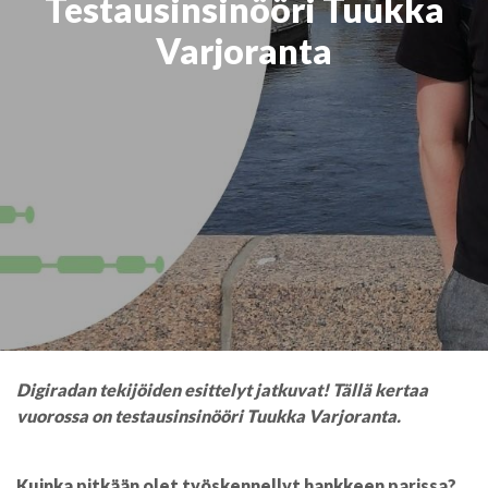
Testausinsinööri Tuukka
Varjoranta
Digiradan tekijöiden esittelyt jatkuvat! Tällä kertaa
vuorossa on testausinsinööri Tuukka Varjoranta.
Kuinka pitkään olet työskennellyt hankkeen parissa?