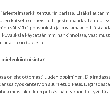
 järjestelmäarkkitehtuurin parissa. Lisäksi autan 
uten katselmoinneissa. Järjestelmäarkkitehtuuri
lmien välisiä riippuvuuksia ja kuvaamaan niitä stan
kuvauksia käytetään mm. hankinnoissa, vaatimuste
giradassa on tuotettu.
 mielenkiintoisinta?
sa on ehdottomasti uuden oppiminen. Digiradassa 
kanssa työskentely on suuri etuoikeus. Digiradasta 
hua muistakin kuin pelkästään työhön liittyvistä a