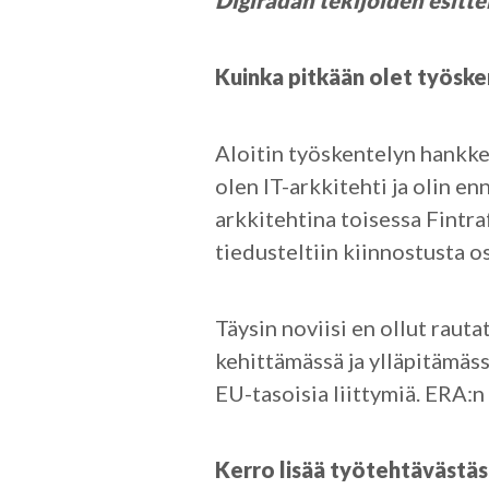
Digiradan tekijöiden esitte
Kuinka pitkään olet työske
Aloitin työskentelyn hankkee
olen IT-arkkitehti ja olin e
arkkitehtina toisessa Fintraf
tiedusteltiin kiinnostusta 
Täysin noviisi en ollut rau
kehittämässä ja ylläpitämäss
EU-tasoisia liittymiä. ERA:
Kerro lisää työtehtävästäsi