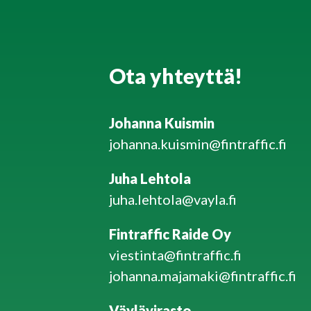
Ota yhteyttä!
Johanna Kuismin
johanna.kuismin@fintraffic.fi
Juha Lehtola
juha.lehtola@vayla.fi
Fintraffic Raide Oy
viestinta@fintraffic.fi
johanna.majamaki@fintraffic.fi
Väylävirasto