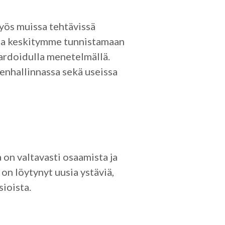
myös muissa tehtävissä
ssa keskitymme tunnistamaan
dardoidulla menetelmällä.
nhallinnassa sekä useissa
on valtavasti osaamista ja
on löytynyt uusia ystäviä,
sioista.