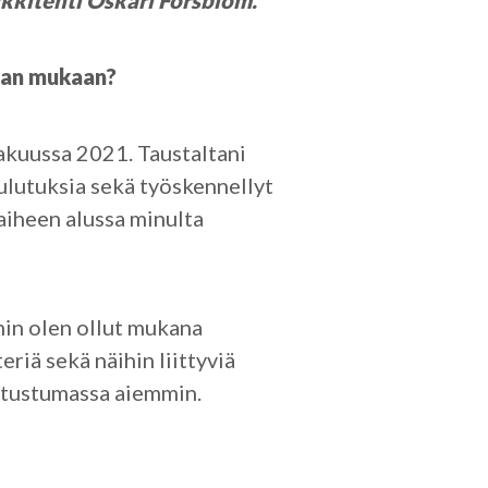
rkkitehti Oskari Forsblom.
taan mukaan?
kakuussa 2021. Taustaltani
oulutuksia sekä työskennellyt
vaiheen alussa minulta
min olen ollut mukana
riä sekä näihin liittyviä
 tutustumassa aiemmin.