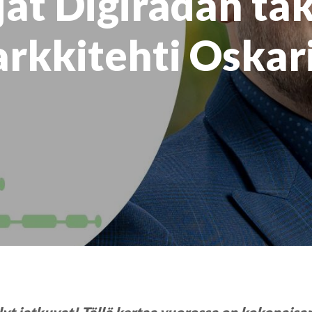
jät Digiradan ta
rkkitehti Oskar