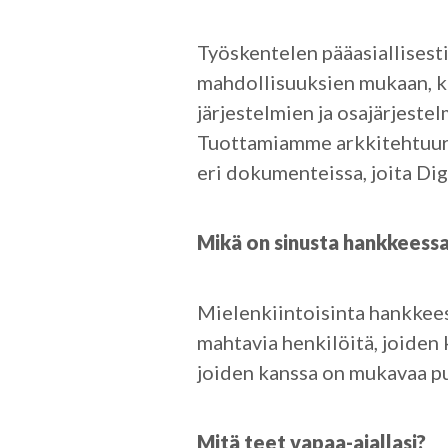
Työskentelen pääasiallisesti
mahdollisuuksien mukaan, k
järjestelmien ja osajärjeste
Tuottamiamme arkkitehtuuri
eri dokumenteissa, joita Di
Mikä on sinusta hankkeessa
Mielenkiintoisinta hankkees
mahtavia henkilöitä, joiden 
joiden kanssa on mukavaa pu
Mitä teet vapaa-ajallasi?