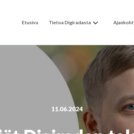
Expand
Etusivu
Tietoa Digiradasta
Ajankoht
child
menu
11.06.2024