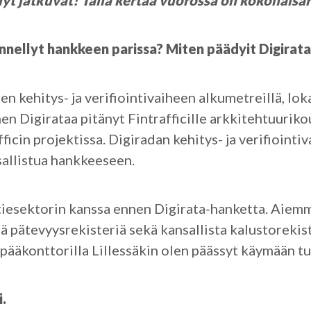
lyt jatkuvat! Tällä kertaa vuorossa on kokonaisa
nnellyt hankkeen parissa? Miten päädyit Digira
n kehitys- ja verifiointivaiheen alkumetreillä, lo
nnen Digirataa pitänyt Fintrafficille arkkitehtuurik
ficin projektissa. Digiradan kehitys- ja verifiointi
osallistua hankkeeseen.
tatiesektorin kanssa ennen Digirata-hanketta. Aiem
ä pätevyysrekisteriä sekä kansallista kalustorekiste
n pääkonttorilla Lillessäkin olen päässyt käymään
.