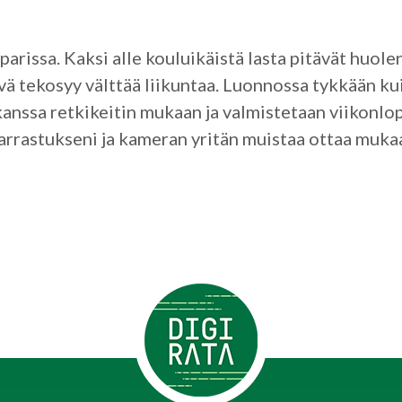
arissa. Kaksi alle kouluikäistä lasta pitävät huolen
vä tekosyy välttää liikuntaa. Luonnossa tykkään kui
anssa retkikeitin mukaan ja valmistetaan viikonlo
rrastukseni ja kameran yritän muistaa ottaa mukaa