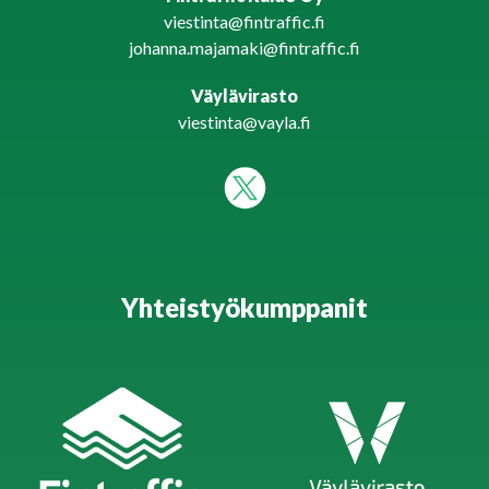
viestinta@fintraffic.fi
johanna.majamaki@fintraffic.fi
Väylävirasto
viestinta@vayla.fi
Yhteistyökumppanit