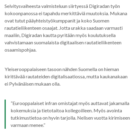
Selvitysvaiheesta valmisteluun siirtyessä Digiradan työn
kokoonpanossa ei tapahdu merkittäviä muutoksia. Mukana
ovat tutut pääyhteistyökumppanit ja koko Suomen
rautatieliikenteen osaajat. Jotta urakka saadaan varmasti
maaliin, Digiradan kautta pyritään myös koulutuksella
vahvistamaan suomalaista digitaalisen rautatieliikenteen
osaamispohjaa.
Yleiserooppalaiseen tasoon nähden Suomella on hieman
kirittävää rautateiden digitalisaatiossa, mutta kaukanakaan
ei Pylvänäisen mukaan olla.
”Eurooppalaiset infran omistajat myös auttavat jakamalla
kokemuksia ja tietotaitoa kollegoilleen. Myös avointa
tutkimustietoa on hyvin tarjolla. Nelisen vuotta kirimiseen
varmaan menee.”