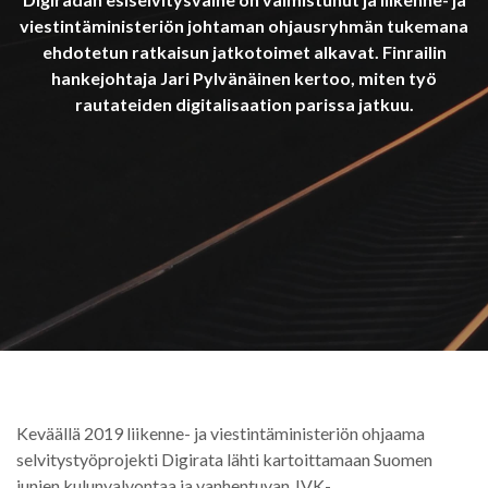
viestintäministeriön johtaman ohjausryhmän tukemana
ehdotetun ratkaisun jatkotoimet alkavat. Finrailin
hankejohtaja Jari Pylvänäinen kertoo, miten työ
rautateiden digitalisaation parissa jatkuu.
Keväällä 2019 liikenne- ja viestintäministeriön ohjaama
selvitystyöprojekti Digirata lähti kartoittamaan Suomen
junien kulunvalvontaa ja vanhentuvan JVK-