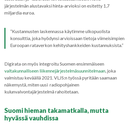
järjestelmän alustavaksi hinta-arvioksi on esitetty 1,7
miljardia euroa.
”Kustannusten laskennassa käytimme ulkopuolista
konsulttia, joka hyödynsi arvioissaan tietoja viimeisimpien
Euroopan rataverkon kehityshankkeiden kustannuksista.”
Digirata on myös integroitu Suomen ensimmäiseen
valtakunnalliseen liikennejärjestelmäsuunnitelmaan
, joka
valmistuu keväällä 2021. VLJS:n työssä pyritään saamaan
näkemystä, miten uusi radiopohjainen
kulunvalvontajärjestelmä rahoitetaan.
Suomi hieman takamatkalla, mutta
hyvässä vauhdissa