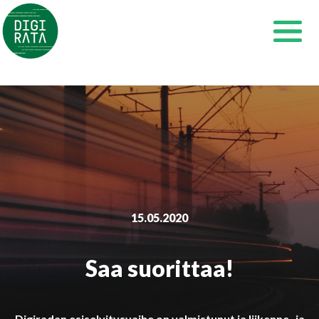
Siirry
sisältöön
15.05.2020
Saa suorittaa!
Digiradan esiselvitysvaihe on valmistunut ja liikenne- ja