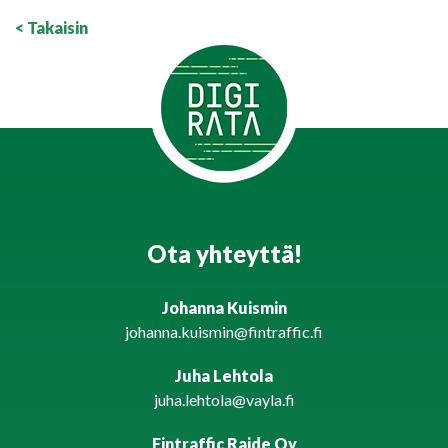
< Takaisin
Ota yhteyttä!
Johanna Kuismin
johanna.kuismin@fintraffic.fi
Juha Lehtola
juha.lehtola@vayla.fi
Fintraffic Raide Oy