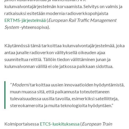
kulunvalvontajärjestelmän korvaamista. Selvitys on valmis ja
ratkaisuksi esitetään modernia radioverkkopohjaista
ERTMS-järjestelmää
(
European Rail Traffic Management
System
-yhteensopiva).
Käytännössä tämä tarkoittaa kulunvalvontajärjestelmää, joka
antaa junalle radioverkon välityksellä oikeuden ajaa
suunniteltua reittiä. Tällöin tiedon välittäminen junan ja
kulunvalvonnan välillä ei ole jatkossa paikkaan sidottua.
”
Moderni
tarkoittaa uusien innovaatioiden hyödyntämistä,
muun muassa sitä, että paikannusta toteutettaneen
tulevaisuudessa uusilla tavoilla, esimerkiksi satelliitteja,
stereokameroita ja muita teknologioita hyödyntäen.”
Kolmiportaisessa
ETCS-luokituksessa
(
European Train