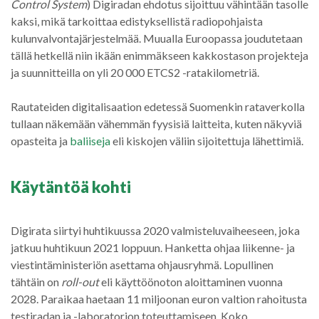
Control System
) Digiradan ehdotus sijoittuu vähintään tasolle
kaksi, mikä tarkoittaa edistyksellistä radiopohjaista
kulunvalvontajärjestelmää. Muualla Euroopassa joudutetaan
tällä hetkellä niin ikään enimmäkseen kakkostason projekteja
ja suunnitteilla on yli 20 000 ETCS2 -ratakilometriä.
Rautateiden digitalisaation edetessä Suomenkin rataverkolla
tullaan näkemään vähemmän fyysisiä laitteita, kuten näkyviä
opasteita ja
baliiseja
eli kiskojen väliin sijoitettuja lähettimiä.
Käytäntöä kohti
Digirata siirtyi huhtikuussa 2020 valmisteluvaiheeseen, joka
jatkuu huhtikuun 2021 loppuun. Hanketta ohjaa liikenne- ja
viestintäministeriön asettama ohjausryhmä. Lopullinen
tähtäin on
roll-out
eli käyttöönoton aloittaminen vuonna
2028. Paraikaa haetaan 11 miljoonan euron valtion rahoitusta
testiradan ja -laboratorion toteuttamiseen. Koko