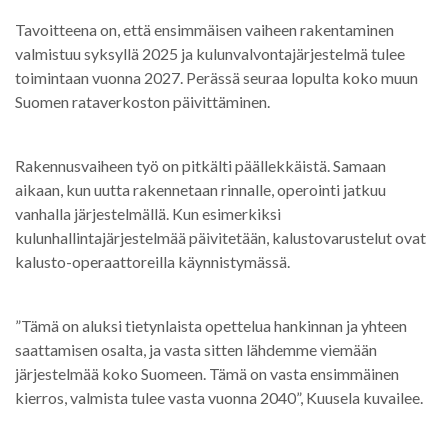
Tavoitteena on, että ensimmäisen vaiheen rakentaminen
valmistuu syksyllä 2025 ja kulunvalvontajärjestelmä tulee
toimintaan vuonna 2027. Perässä seuraa lopulta koko muun
Suomen rataverkoston päivittäminen.
Rakennusvaiheen työ on pitkälti päällekkäistä. Samaan
aikaan, kun uutta rakennetaan rinnalle, operointi jatkuu
vanhalla järjestelmällä. Kun esimerkiksi
kulunhallintajärjestelmää päivitetään, kalustovarustelut ovat
kalusto-operaattoreilla käynnistymässä.
”Tämä on aluksi tietynlaista opettelua hankinnan ja yhteen
saattamisen osalta, ja vasta sitten lähdemme viemään
järjestelmää koko Suomeen. Tämä on vasta ensimmäinen
kierros, valmista tulee vasta vuonna 2040”, Kuusela kuvailee.