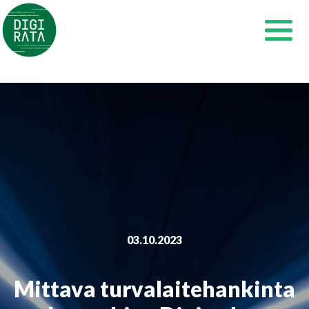
Siirry
sisältöön
03.10.2023
Mittava turvalaitehankinta