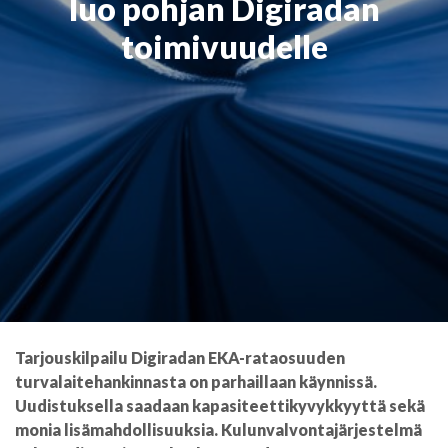
luo pohjan Digiradan
toimivuudelle
Tarjouskilpailu Digiradan EKA-rataosuuden
turvalaitehankinnasta on parhaillaan käynnissä.
Uudistuksella saadaan kapasiteettikyvykkyyttä sekä
monia lisämahdollisuuksia. Kulunvalvontajärjestelmä