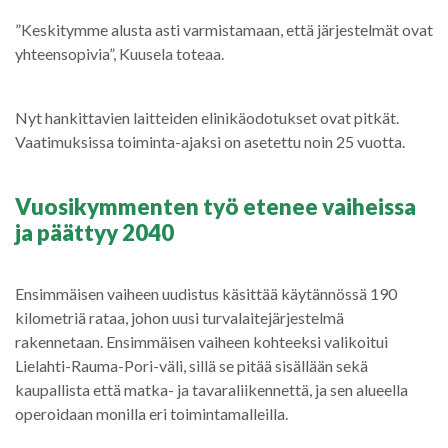
”Keskitymme alusta asti varmistamaan, että järjestelmät ovat
yhteensopivia”, Kuusela toteaa.
Nyt hankittavien laitteiden elinikäodotukset ovat pitkät.
Vaatimuksissa toiminta-ajaksi on asetettu noin 25 vuotta.
Vuosikymmenten työ etenee vaiheissa
ja päättyy 2040
Ensimmäisen vaiheen uudistus käsittää käytännössä 190
kilometriä rataa, johon uusi turvalaitejärjestelmä
rakennetaan. Ensimmäisen vaiheen kohteeksi valikoitui
Lielahti-Rauma-Pori-väli, sillä se pitää sisällään sekä
kaupallista että matka- ja tavaraliikennettä, ja sen alueella
operoidaan monilla eri toimintamalleilla.