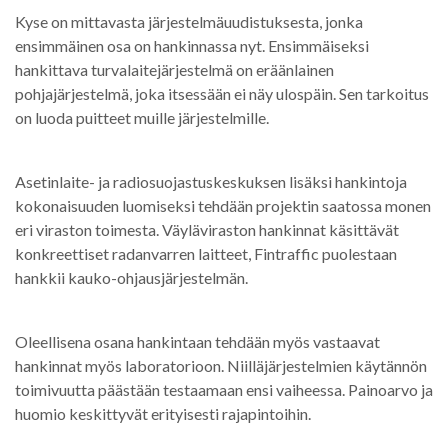
Kyse on mittavasta järjestelmäuudistuksesta, jonka
ensimmäinen osa on hankinnassa nyt. Ensimmäiseksi
hankittava turvalaitejärjestelmä on eräänlainen
pohjajärjestelmä, joka itsessään ei näy ulospäin. Sen tarkoitus
on luoda puitteet muille järjestelmille.
Asetinlaite- ja radiosuojastuskeskuksen lisäksi hankintoja
kokonaisuuden luomiseksi tehdään projektin saatossa monen
eri viraston toimesta. Väyläviraston hankinnat käsittävät
konkreettiset radanvarren laitteet, Fintraffic puolestaan
hankkii kauko-ohjausjärjestelmän.
Oleellisena osana hankintaan tehdään myös vastaavat
hankinnat myös laboratorioon. Niilläjärjestelmien käytännön
toimivuutta päästään testaamaan ensi vaiheessa. Painoarvo ja
huomio keskittyvät erityisesti rajapintoihin.