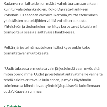
Radanvarren laitteiden on määrä valmistua samaan aikaan
kuin turvalaitehankintojen. Koko Digirata-hankkeen
kokonaisuus saadaan valmiiksi kerralla, mutta eteneminen
yksittäisten osatekijöiden välillä voi olla eriaikaista.
Yhteistyön ja tiedonkulun merkitys korostuvat lukuisia eri
toimijoita ja osasia sisältävässä hankkeessa.
Pelkän järjestelmämuutoksen lisäksi kyse onkin koko
toimintatavan muutoksesta.
”Uudistuksessa ei muuteta vain järjestelmää vaan myös sitä,
miten operoimme. Uudet järjestelmät antavat meille välineitä
tehdä asioita eri tavalla kuin ennen, ja myös käytännön
toiminnassa kiinni olevat työntekijät pääsevät kokeilemaan
uutta”, Kuusela summaa.
< Takaisin