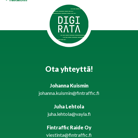
Ota yhteyttä!
Johanna Kuismin
johanna.kuismin@fintraffic.fi
Juha Lehtola
juha.lehtola@vayla.fi
Fintraffic Raide Oy
viestinta@fintraffic.fi