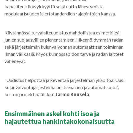
kapasiteettikyvykkyyttä sekä uutta lähestymistä
modulaarisuuden ja eri standardien rajapintojen kanssa.
Käytännössä turvalaiteuudistus mahdollistaa esimerkiksi
junien suojausvälien pienentämisen, liikennöidymmän radan
sekä järjestelmän kulunvalvonnan automaattisen toiminnan
ilman välikäsiä. Myös kunnossapidon tarve ja radan laitteet
vähenevät.
”Uudistus helpottaa ja keventää järjestelmän ylläpitoa. Uusi
kulunvalvontajärjestelmä on itsenäinen ja automatisoitu”,
kertoo projektipäällikkö
Jarmo Kuusela
.
Ensimmäinen askel kohti isoa ja
hajautettua hankintakokonaisuutta