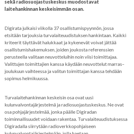
sekä radiosuojastuskeskus muodostavat
laitehankinnan keskeisimmän osan.
Digirata julkaisi viikolla 37 osallistumispyynnön, jossa
etsitään tarjouksia turvalaiteuudistuksen hankintaan. Kaikki
kriteerit täyttävät halukkaat ja kykenevät voivat jättää
osallistumishakemuksen, joiden joukosta referenssien
perusteella valitaan neuvotteluihin noin viisi toimittajaa.
Valittujen toimittajien kanssa käydään neuvottelut marras–
joulukuun vaihteessa ja valitun toimittajan kanssa tehdään
sopimus helmikuussa.
Turvalaitehankinnan keskeisin osa ovat uusi
kulunvalvontajärjestelmä ja radiosuojastuskeskus. Ne ovat
osa pohjajärjestelmää, jonka päälle Digiradan
toiminnallisuudet voidaan rakentaa. Turvalaiteuudistuksessa
Digiradalla siirrytään radioverkkopohjaiseen
kulunvalvontajärjestelmään, jolla haetaan