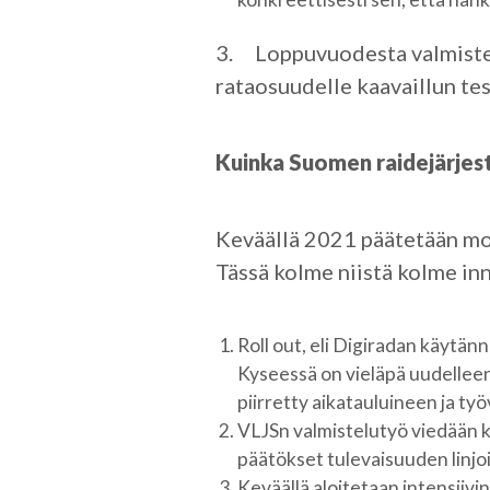
3. Loppuvuodesta valmistel
rataosuudelle kaavaillun tes
Kuinka Suomen raidejärjes
Keväällä 2021 päätetään mo
Tässä kolme niistä kolme in
Roll out, eli Digiradan käytä
Kyseessä on vieläpä uudelleen
piirretty aikatauluineen ja ty
VLJSn valmistelutyö viedään k
päätökset tulevaisuuden linjoi
Keväällä aloitetaan intensiivi