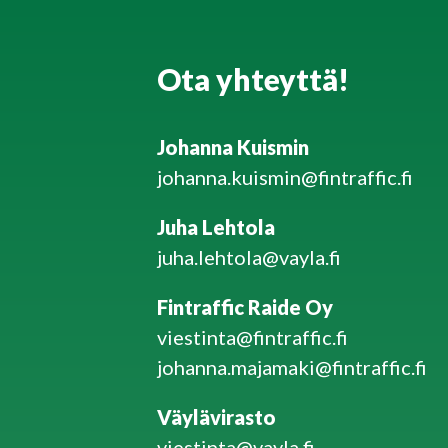
Ota yhteyttä!
Johanna Kuismin
johanna.kuismin@fintraffic.fi
Juha Lehtola
juha.lehtola@vayla.fi
Fintraffic Raide Oy
viestinta@fintraffic.fi
johanna.majamaki@fintraffic.fi
Väylävirasto
viestinta@vayla.fi