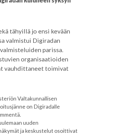
Digiradan kuluneen syksyn
kä tähyillä jo ensi kevään
sa valmistui Digiradan
valmisteluiden parissa.
stuvien organisaatioiden
at vauhdittaneet toimivat
isteriön Valtakunnallisen
oitusjänne on Digiradalle
kymmentä.
e kuulemaan uuden
näkymät ja keskustelut osoittivat