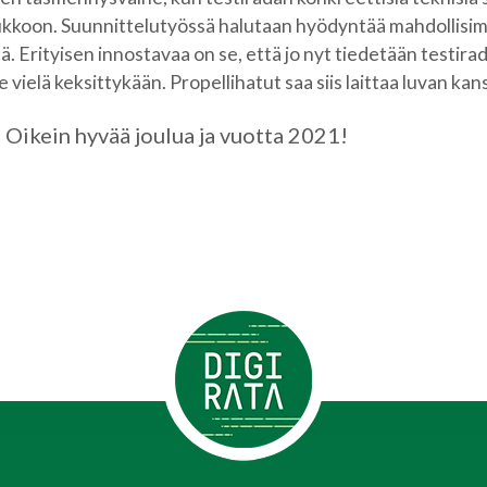
ukkoon. Suunnittelutyössä halutaan hyödyntää mahdollisim
. Erityisen innostavaa on se, että jo nyt tiedetään testirad
ole vielä keksittykään. Propellihatut saa siis laittaa luvan k
 Oikein hyvää joulua ja vuotta 2021!