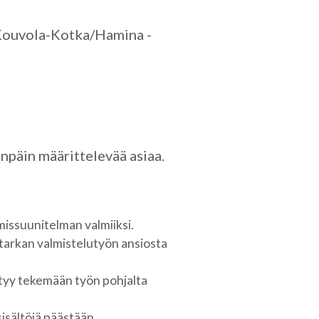
 Kouvola-Kotka/Hamina -
päin määrittelevää asiaa.
missuunitelman valmiiksi.
 tarkan valmistelutyön ansiosta
styy tekemään työn pohjalta
sisältöjä päästään