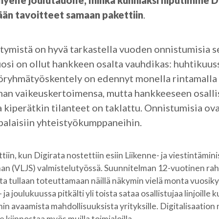
hyelle joulutauolle, minkä kunniaksi niputimme 
ään tavoitteet samaan pakettiin
.
tymistä on hyvä tarkastella vuoden onnistumisia se
uosi on ollut hankkeen osalta vauhdikas: huhtikuus
työryhmätyöskentely on edennyt monella rintamalla 
man vaikeuskertoimensa, mutta hankkeeseen osalli
a kiperätkin tilanteet on taklattu. Onnistumisia ov
alaisiin yhteistyökumppaneihin.
in, kun Digirata nostettiin esiin Liikenne- ja viestintämin
an (VLJS) valmistelutyössä. Suunnitelman 12-vuotinen rah
tta tullaan toteuttamaan näillä näkymin vielä monta vuosi
a joulukuussa pitkälti yli toista sataa osallistujaa linjoill
n avaamista mahdollisuuksista yrityksille. Digitalisaation 
e kiinnostaa myös muilla toimialoilla.