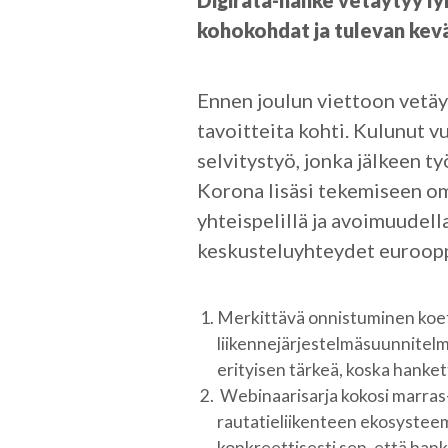
Digirata-hanke vetäytyy ly
kohokohdat ja tulevan kev
Ennen joulun viettoon vetäy
tavoitteita kohti. Kulunut v
selvitystyö, jonka jälkeen 
Korona lisäsi tekemiseen o
yhteispelillä ja avoimuudell
keskusteluyhteydet euroopp
Merkittävä onnistuminen koetti
liikennejärjestelmäsuunnitelm
erityisen tärkeä, koska hanke
Webinaarisarja kokosi marras- j
rautatieliikenteen ekosysteemi
konkreettisesti sen, että hank