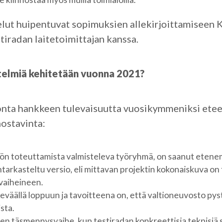
ut huipentuvat sopimuksien allekirjoittamiseen
tiradan laitetoimittajan kanssa.
telmiä kehitetään vuonna 2021?
nta hankkeen tulevaisuutta vuosikymmeniksi eteen
nostavinta:
nnön toteuttamista valmisteleva työryhmä, on saanut etene
tarkasteltu versio, eli mittavan projektin kokonaiskuva on
övaiheineen.
eväällä loppuun ja tavoitteena on, että valtioneuvosto py
sta.
nen täsmennysvaihe, kun testiradan konkreettisia teknisiä 