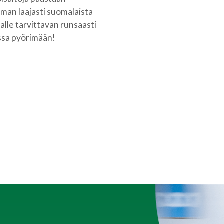
man laajasti suomalaista
alle tarvittavan runsaasti
anssa pyörimään!