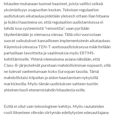
hitauden mukanaan tuomat haasteet, joista vallitsi selkeä
yksimielisyys osapuolten kesken. Teknisen regulaation
uudistuksen aikataulua pidetään yleisesti ottaen liian hitaana
ja lisäksi haasteena on, että regulaation uudistamisessa ei
tehdä isoa systeemistä ”remonttia”, vaan pyritään
täydentämään jo olemassa olevaa. Tällä olisi vuorostaan
suorat vaikutukset kansalliseen implementoinnin aikatauluun.
Käynnissä olevassa TEN-T-asetusuudistuksessa määritellään
parhaillaan tavoitteita ja vaatimuksia myös ERTMS-
kehittämiselle. Yhtenä olennaisena asiana nähdään, että
Class-B-järjestelmät puretaan mahdollisimman nopeasti, sillä
ne tulevat vanhentumaan koko Euroopan tasolla. Tämä
mahdollistaisi kilpailun ja aidon haastamisen nykyisillä
markkinoilla. Myös tämän uudistuksen suhteen tuotiin
yhteinen huoli etenemistahdin hitaudesta esille.
Esillä ei ollut vain teknologinen kehitys. Myös rautateiden
rooli liikenteen vihreän siirtymän edellytysten edesauttajana