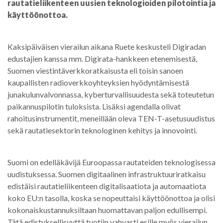
rautatieliikenteen uusien teknologioiden pilotointia ja
käyttöönottoa.
Kaksipäiväisen vierailun aikana Ruete keskusteli Digiradan
edustajien kanssa mm. Digirata-hankkeen etenemisestä,
Suomen viestintäverkkoratkaisusta eli toisin sanoen
kaupallisten radioverkkoyhteyksien hyödyntämisestä
junakulunvalvonnassa, kyberturvallisuudesta sekä toteutetun
paikannuspilotin tuloksista. Lisäksi agendalla olivat
rahoitusinstrumentit, meneillään oleva TEN-T-asetusuudistus
sekä rautatiesektorin teknologinen kehitys ja innovointi.
Suomi on edelläkävijä Euroopassa rautateiden teknologisessa
uudistuksessa. Suomen digitaalinen infrastruktuuriratkaisu
edistäisi rautatieliikenteen digitalisaatiota ja automaatiota
koko EU:n tasolla, koska se nopeuttaisi käyttöönottoa ja olisi
kokonaiskustannuksiltaan huomattavan paljon edullisempi.
Tätä edistyksellisyyttä tuotiin vahvasti esille myös vierailun