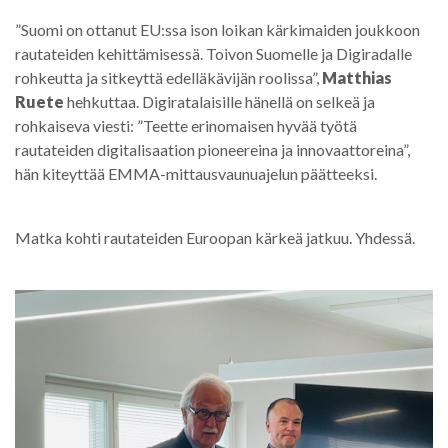
”Suomi on ottanut EU:ssa ison loikan kärkimaiden joukkoon
rautateiden kehittämisessä. Toivon Suomelle ja Digiradalle
rohkeutta ja sitkeyttä edelläkävijän roolissa”,
Matthias
Ruete
hehkuttaa. Digiratalaisille hänellä on selkeä ja
rohkaiseva viesti: ”Teette erinomaisen hyvää työtä
rautateiden digitalisaation pioneereina ja innovaattoreina”,
hän kiteyttää EMMA-mittausvaunuajelun päätteeksi.
Matka kohti rautateiden Euroopan kärkeä jatkuu. Yhdessä.