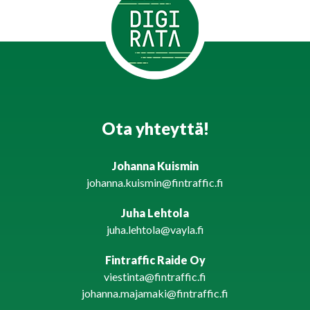
Ota yhteyttä!
Johanna Kuismin
johanna.kuismin@fintraffic.fi
Juha Lehtola
juha.lehtola@vayla.fi
Fintraffic Raide Oy
viestinta@fintraffic.fi
johanna.majamaki@fintraffic.fi