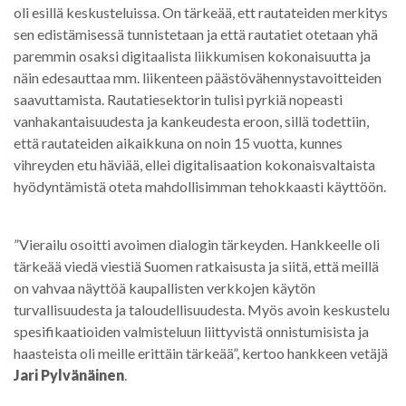
oli esillä keskusteluissa. On tärkeää, ett rautateiden merkitys
sen edistämisessä tunnistetaan ja että rautatiet otetaan yhä
paremmin osaksi digitaalista liikkumisen kokonaisuutta ja
näin edesauttaa mm. liikenteen päästövähennystavoitteiden
saavuttamista. Rautatiesektorin tulisi pyrkiä nopeasti
vanhakantaisuudesta ja kankeudesta eroon, sillä todettiin,
että rautateiden aikaikkuna on noin 15 vuotta, kunnes
vihreyden etu häviää, ellei digitalisaation kokonaisvaltaista
hyödyntämistä oteta mahdollisimman tehokkaasti käyttöön.
”Vierailu osoitti avoimen dialogin tärkeyden. Hankkeelle oli
tärkeää viedä viestiä Suomen ratkaisusta ja siitä, että meillä
on vahvaa näyttöä kaupallisten verkkojen käytön
turvallisuudesta ja taloudellisuudesta. Myös avoin keskustelu
spesifikaatioiden valmisteluun liittyvistä onnistumisista ja
haasteista oli meille erittäin tärkeää”, kertoo hankkeen vetäjä
Jari Pylvänäinen
.