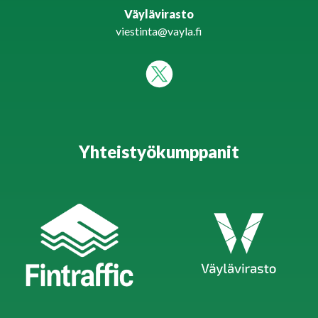
Väylävirasto
viestinta@vayla.fi
Yhteistyökumppanit