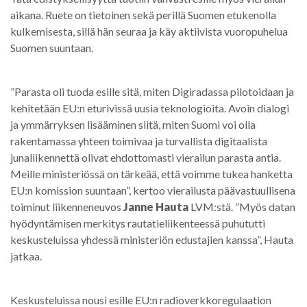
aikana. Ruete on tietoinen sekä perillä Suomen etukenolla
kulkemisesta, sillä hän seuraa ja käy aktiivista vuoropuhelua
Suomen suuntaan.
”Parasta oli tuoda esille sitä, miten Digiradassa pilotoidaan ja
kehitetään EU:n eturivissä uusia teknologioita. Avoin dialogi
ja ymmärryksen lisääminen siitä, miten Suomi voi olla
rakentamassa yhteen toimivaa ja turvallista digitaalista
junaliikennettä olivat ehdottomasti vierailun parasta antia.
Meille ministeriössä on tärkeää, että voimme tukea hanketta
EU:n komission suuntaan”, kertoo vierailusta päävastuullisena
toiminut liikenneneuvos
Janne Hauta
LVM:stä. ”Myös datan
hyödyntämisen merkitys rautatieliikenteessä puhututti
keskusteluissa yhdessä ministeriön edustajien kanssa”, Hauta
jatkaa.
Keskusteluissa nousi esille EU:n radioverkkoregulaation