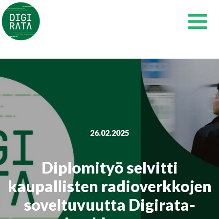
Siirry
sisältöön
26.02.2025
Diplomityö selvitti
kaupallisten radioverkkojen
soveltuvuutta Digirata-