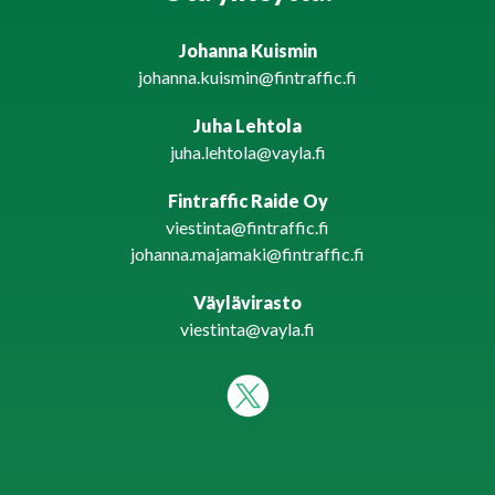
Johanna Kuismin
johanna.kuismin@fintraffic.fi
Juha Lehtola
juha.lehtola@vayla.fi
Fintraffic Raide Oy
viestinta@fintraffic.fi
johanna.majamaki@fintraffic.fi
Väylävirasto
viestinta@vayla.fi