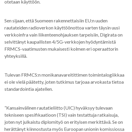
otetaan käyttöön.
Sen sijaan, että Suomeen rakennettaisiin EU:n uuden
rautateiden radioverkon käyttöönottoa varten täysin uusi
verkkoinfra vain liikenteenohjauksen tarpeisiin, Digirata on
selvittänyt kaupallisten 4/5G-verkkojen hyödyntämistä
FRMCS-vaatimusten mukaisesti kolmen eri operaattorin
yhteyksillä.
Tulevan FRMCS:n monikanavareitittimen toimintalogiikkaa
ei ole vielä päätetty, joten tutkimus tarjoaa arvokasta tietoa
standardointia ajatellen.
”Kansainvälinen rautatieliitto (UIC) hyväksyy tulevaan
tekniseen spesifikaatioon (TSI) vain testattuja ratkaisuja,
joten nyt julkaistu diplomityö on erityisen merkittävä. Se on
herättänyt kiinnostusta myös Euroopan unionin komissiossa