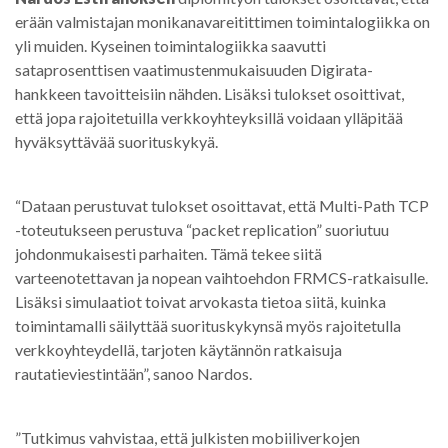
erään valmistajan monikanavareitittimen toimintalogiikka on
yli muiden. Kyseinen toimintalogiikka saavutti
sataprosenttisen vaatimustenmukaisuuden Digirata-
hankkeen tavoitteisiin nähden. Lisäksi tulokset osoittivat,
että jopa rajoitetuilla verkkoyhteyksillä voidaan ylläpitää
hyväksyttävää suorituskykyä.
“Dataan perustuvat tulokset osoittavat, että Multi-Path TCP
-toteutukseen perustuva “packet replication” suoriutuu
johdonmukaisesti parhaiten. Tämä tekee siitä
varteenotettavan ja nopean vaihtoehdon FRMCS-ratkaisulle.
Lisäksi simulaatiot toivat arvokasta tietoa siitä, kuinka
toimintamalli säilyttää suorituskykynsä myös rajoitetulla
verkkoyhteydellä, tarjoten käytännön ratkaisuja
rautatieviestintään”, sanoo Nardos.
”Tutkimus vahvistaa, että julkisten mobiiliverkojen