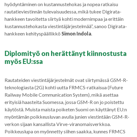
hyödyntäminen on kustannustehokas ja nopea ratkaisu
rautatieviestinnän tulevaisuudessa, mikä tukee Digirata-
hankkeen tavoitetta siirtyä kohti modernimpaa ja erittäin
kustannustehokasta viestintäjärjestelmää”, sanoo Digirata-
hankkeen kehityspäällikkö
Simon Indola
.
Diplomityö on herättänyt kiinnostusta
myös EU:ssa
Rautateiden viestintäjärjestelmät ovat siirtymässä GSM-R-
teknologiasta (2G) kohti uutta FRMCS-ratkaisua (Future
Railway Mobile Communication System), mikä asettaa
erityisiä haasteita Suomessa, jossa GSM-R on jo poistettu
käytöstä. Muista maista poiketen Suomi on käyttänyt EU:n
myöntämän poikkeusluvan avulla junien viestintään GSM-R-
verkon sijaan kansallista Virve-viranomaisverkkoa.
Poikkeuslupa on myönnetty siihen saakka, kunnes FRMCS