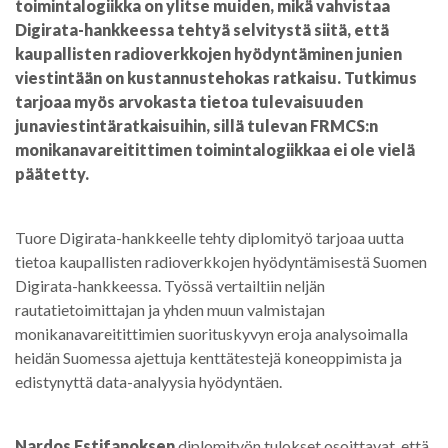
toimintalogiikka on ylitse muiden, mikä vahvistaa
Digirata-hankkeessa tehtyä selvitystä siitä, että
kaupallisten radioverkkojen hyödyntäminen junien
viestintään on kustannustehokas ratkaisu. Tutkimus
tarjoaa myös arvokasta tietoa tulevaisuuden
junaviestintäratkaisuihin, sillä tulevan FRMCS:n
monikanavareitittimen toimintalogiikkaa ei ole vielä
päätetty.
Tuore Digirata-hankkeelle tehty diplomityö tarjoaa uutta
tietoa kaupallisten radioverkkojen hyödyntämisestä Suomen
Digirata-hankkeessa. Työssä vertailtiin neljän
rautatietoimittajan ja yhden muun valmistajan
monikanavareitittimien suorituskyvyn eroja analysoimalla
heidän Suomessa ajettuja kenttätestejä koneoppimista ja
edistynyttä data-analyysia hyödyntäen.
Nardos Estifanoksen
diplomityön tulokset osoittavat, että