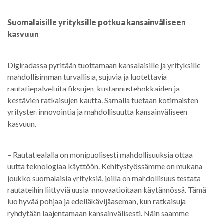
Suomalaisille yrityksille potkua kansainväliseen
kasvuun
Digiradassa pyritään tuottamaan kansalaisille ja yrityksille
mahdollisimman turvallisia, sujuvia ja luotettavia
rautatiepalveluita fiksujen, kustannustehokkaiden ja
kestävien ratkaisujen kautta. Samalla tuetaan kotimaisten
yritysten innovointia ja mahdollisuutta kansainväliseen
kasvuun.
– Rautatiealalla on monipuolisesti mahdollisuuksia ottaa
uutta teknologiaa käyttöön. Kehitystyössämme on mukana
joukko suomalaisia yrityksiä, joilla on mahdollisuus testata
rautateihin liittyviä uusia innovaatioitaan käytännössä. Tämä
luo hyvää pohjaa ja edelläkävijäaseman, kun ratkaisuja
ryhdytään laajentamaan kansainvälisesti. Näin saamme