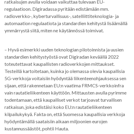
ratkaisujen avulla voidaan vaikuttaa tulevaan EU-
regulaatioon. Digiradassa pyritään edistämään mm.
radioverkko-, kyberturvallisuus-, satelliittiteknologia- ja
automaation regulaatiota ja standardien kehitystä lisäämällä
ymmärrystä siitä, miten ne käytännössä toimivat.
– Hyvä esimerkki uuden teknologian pilotoinnista ja uusien
standardien kehitystyöstä ovat Digiradan keväällä 2022
toteutettavat kaupallisten radioverkkojen mittaukset.
Testeillä kartoitetaan, kuinka jo olemassa olevia kaupallisia
5G-verkkoja voitaisiin hyödyntää liikenteenohjauksessa sen
sijaan, että rakennetaan EU:n vaatima FRMCS-verkkoinfra
vain rautatieliikenteen käyttöön. Mittausten avulla pyrimme
todentamaan, että kaupalliset verkot tarjoavat turvallisen
ratkaisun, joka edistäisi koko EU:n rautatieliikenteen
kilpailukykyä. Fakta on, että Suomessa kaupallisia verkkoja
hyödyntämällä saataisiin aikaan miljoonien eurojen
kustannussäästöt, pohtii Hauta.