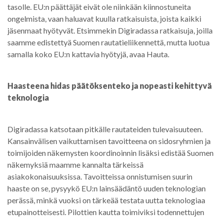
tasolle. EU:n päättäjät eivät ole niinkään kiinnostuneita
ongelmista, vaan haluavat kuulla ratkaisuista, joista kaikki
jäsenmaat hyötyvät. Etsimmekin Digiradassa ratkaisuja, joilla
saamme edistettyä Suomen rautatieliikennettä, mutta luotua
samalla koko EU:n kattavia hyötyjä, avaa Hauta.
Haasteena hidas päätöksenteko ja nopeasti kehittyvä
teknologia
Digiradassa katsotaan pitkälle rautateiden tulevaisuuteen.
Kansainvälisen vaikuttamisen tavoitteena on sidosryhmien ja
toimijoiden näkemysten koordinoinnin lisäksi edistää Suomen
näkemyksiä maamme kannalta tärkeissä
asiakokonaisuuksissa. Tavoitteissa onnistumisen suurin
haaste on se, pysyykö EU:n lainsäädäntö uuden teknologian
perässä, minkä vuoksi on tärkeää testata uutta teknologiaa
etupainotteisesti. Pilottien kautta toimiviksi todennettujen