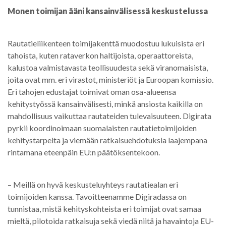
Monen toimijan ääni kansainvälisessä keskustelussa
Rautatieliikenteen toimijakenttä muodostuu lukuisista eri
tahoista, kuten rataverkon haltijoista, operaattoreista,
kalustoa valmistavasta teollisuudesta sekä viranomaisista,
joita ovat mm. eri virastot, ministeriöt ja Euroopan komissio.
Eri tahojen edustajat toimivat oman osa-alueensa
kehitystyössä kansainvälisesti, minkä ansiosta kaikilla on
mahdollisuus vaikuttaa rautateiden tulevaisuuteen. Digirata
pyrkii koordinoimaan suomalaisten rautatietoimijoiden
kehitystarpeita ja viemään ratkaisuehdotuksia laajempana
rintamana eteenpäin EU:n päätöksentekoon.
– Meillä on hyvä keskusteluyhteys rautatiealan eri
toimijoiden kanssa. Tavoitteenamme Digiradassa on
tunnistaa, mistä kehityskohteista eri toimijat ovat samaa
mieltä, pilotoida ratkaisuja sekä viedä niitä ja havaintoja EU-