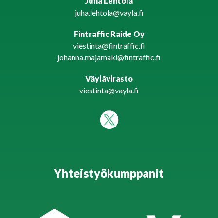
Juha Lehtola
juha.lehtola@vayla.fi
Fintraffic Raide Oy
viestinta@fintraffic.fi
johanna.majamaki@fintraffic.fi
Väylävirasto
viestinta@vayla.fi
Yhteistyökumppanit