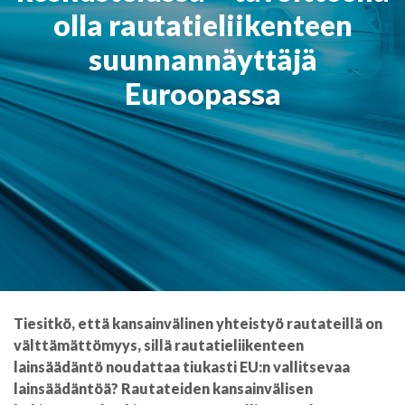
olla rautatieliikenteen
suunnannäyttäjä
Euroopassa
Tiesitkö, että kansainvälinen yhteistyö rautateillä on
välttämättömyys, sillä rautatieliikenteen
lainsäädäntö noudattaa tiukasti EU:n vallitsevaa
lainsäädäntöä? Rautateiden kansainvälisen