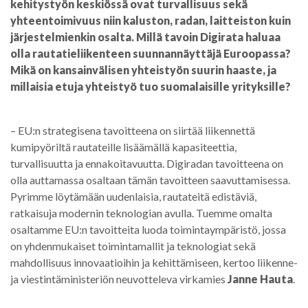
kehitystyön keskiössä ovat turvallisuus sekä
yhteentoimivuus niin kaluston, radan, laitteiston kuin
järjestelmienkin osalta. Millä tavoin Digirata haluaa
olla rautatieliikenteen suunnannäyttäjä Euroopassa?
Mikä on kansainvälisen yhteistyön suurin haaste, ja
millaisia etuja yhteistyö tuo suomalaisille yrityksille?
– EU:n strategisena tavoitteena on siirtää liikennettä
kumipyöriltä rautateille lisäämällä kapasiteettia,
turvallisuutta ja ennakoitavuutta. Digiradan tavoitteena on
olla auttamassa osaltaan tämän tavoitteen saavuttamisessa.
Pyrimme löytämään uudenlaisia, rautateitä edistäviä,
ratkaisuja modernin teknologian avulla. Tuemme omalta
osaltamme EU:n tavoitteita luoda toimintaympäristö, jossa
on yhdenmukaiset toimintamallit ja teknologiat sekä
mahdollisuus innovaatioihin ja kehittämiseen, kertoo liikenne-
ja viestintäministeriön neuvotteleva virkamies
Janne Hauta
.