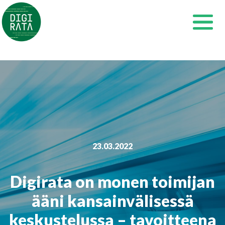
Siirry
sisältöön
23.03.2022
Digirata on monen toimijan
ääni kansainvälisessä
keskustelussa – tavoitteena