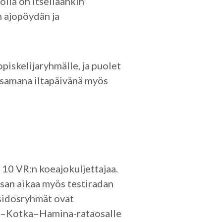
 jolla on itselläänkin
n ajopöydän ja
piskelijaryhmälle, ja puolet
u samana iltapäivänä myös
 10 VR:n koeajokuljettajaa.
osan aikaa myös testiradan
 sidosryhmät ovat
ola–Kotka–Hamina-rataosalle