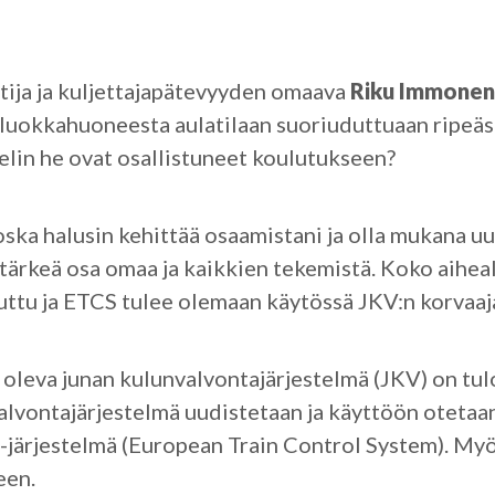
tija ja kuljettajapätevyyden omaava
Riku Immonen
uokkahuoneesta aulatilaan suoriuduttuaan ripeästi
elin he ovat osallistuneet koulutukseen?
oska halusin kehittää osaamistani ja olla mukana u
 tärkeä osa omaa ja kaikkien tekemistä. Koko aihea
uttu ja ETCS tulee olemaan käytössä JKV:n korvaaja
oleva junan kulunvalvontajärjestelmä (JKV) on tul
alvontajärjestelmä uudistetaan ja käyttöön oteta
järjestelmä (European Train Control System). Myö
een.