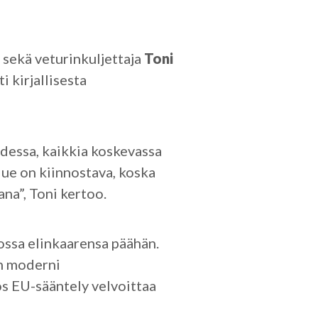
sekä veturinkuljettaja
Toni
 kirjallisesta
udessa, kaikkia koskevassa
lue on kiinnostava, koska
na”, Toni kertoo.
ossa elinkaarensa päähän.
an moderni
s EU-sääntely velvoittaa