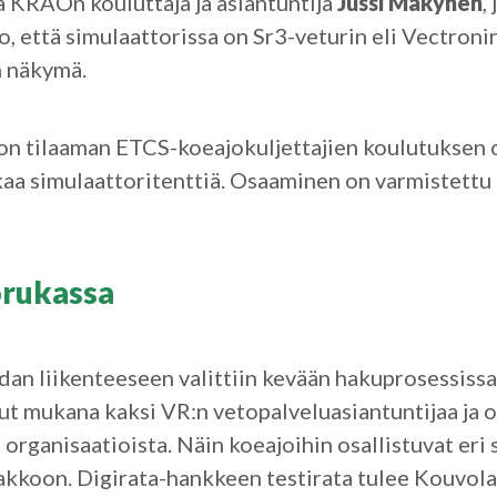
 KRAOn kouluttaja ja asiantuntija
Jussi Mäkynen
,
o, että simulaattorissa on Sr3-veturin eli Vectroni
n näkymä.
ton tilaaman ETCS-koeajokuljettajien koulutuksen o
aikaa simulaattoritenttiä. Osaaminen on varmistett
rukassa
dan liikenteeseen valittiin kevään hakuprosessissa
lut mukana kaksi VR:n vetopalveluasiantuntijaa ja 
organisaatioista. Näin koeajoihin osallistuvat eri
nnakkoon. Digirata-hankkeen testirata tulee Kouv