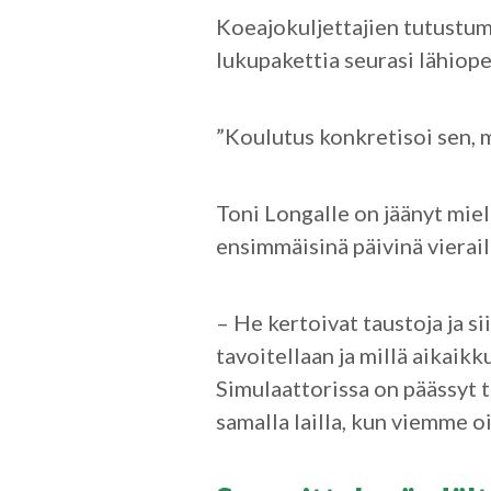
Koeajokuljettajien tutustum
lukupakettia seurasi lähiop
”Koulutus konkretisoi sen, 
Toni Longalle on jäänyt mie
ensimmäisinä päivinä vierail
– He kertoivat taustoja ja s
tavoitellaan ja millä aikaikk
Simulaattorissa on päässyt 
samalla lailla, kun viemme oi