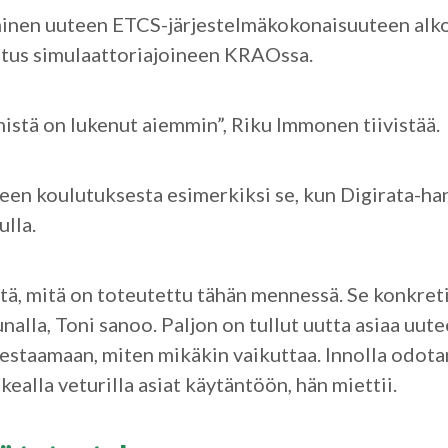
inen uuteen ETCS-järjestelmäkokonaisuuteen alkoi
etus simulaattoriajoineen KRAOssa.
mistä on lukenut aiemmin”, Riku Immonen tiivistää
leen koulutuksesta esimerkiksi se, kun Digirata-ha
ulla.
iitä, mitä on toteutettu tähän mennessä. Se konkret
unalla, Toni sanoo. Paljon on tullut uutta asiaa uute
testaamaan, miten mikäkin vaikuttaa. Innolla odot
kealla veturilla asiat käytäntöön, hän miettii.