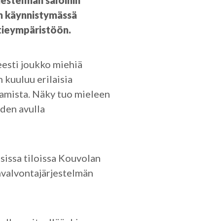
jestelmän saloihin
n käynnistymässä
tieympäristöön.
eesti joukko miehiä
n kuuluu erilaisia
taamista. Näky tuo mieleen
iden avulla
sissa tiloissa Kouvolan
nvalvontajärjestelmän