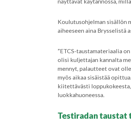
näyttävät käytännössä, milla
Koulutusohjelman sisällön m
aiheeseen aina Brysselistä a
”ETCS-taustamateriaalia on v
olisi kuljettajan kannalta m
mennyt, palautteet ovat ollee
myös aikaa sisäistää opittu
kiitettävästi loppukokeesta
luokkahuoneessa.
Testiradan taustat 