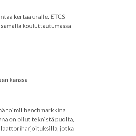
ontaa kertaa uralle. ETCS
n samalla kouluttautumassa
äen kanssa
ämä toimii benchmarkkina
ana on ollut teknistä puolta,
laattoriharjoituksilla, jotka