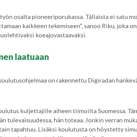
työn osalta pioneeriporukassa. Tällaista ei satu m
ttamaan kaikkeen tekemiseen”, sanoo Riku, joka o
huolehtivaksi koeajovastaavaksi.
nen laatuaan
 koulutusohjelmaa on rakennettu Digiradan hankev
lutus kuljettajille aiheen tiimoilta Suomessa. T
tään tulevaisuudessa, hän toteaa. Jonkin verran muk
jotain tapahtuu. Lisäksi koulutusta on höystetty simu