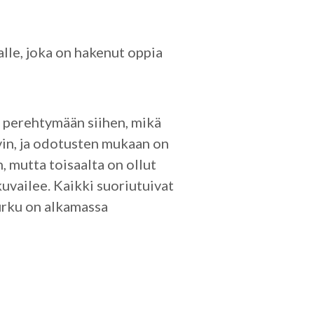
lle, joka on hakenut oppia
a perehtymään siihen, mikä
yvin, ja odotusten mukaan on
n, mutta toisaalta on ollut
uvailee. Kaikki suoriutuivat
purku on alkamassa