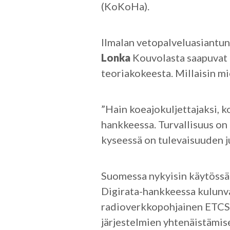
(KoKoHa).
Ilmalan vetopalveluasiantun
Lonka
Kouvolasta saapuvat l
teoriakokeesta. Millaisin mi
”Hain koeajokuljettajaksi, k
hankkeessa. Turvallisuus on
kyseessä on tulevaisuuden j
Suomessa nykyisin käytössä 
Digirata-hankkeessa kulunv
radioverkkopohjainen ETCS-
järjestelmien yhtenäistämis