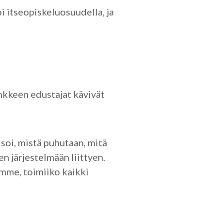
 itseopiskeluosuudella, ja
.
nkkeen edustajat kävivät
isoi, mistä puhutaan, mitä
en järjestelmään liittyen.
amme, toimiiko kaikki