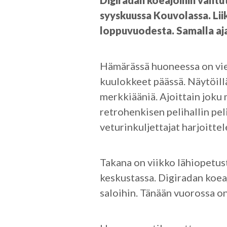
Digiradan koeajoihin valitu
syyskuussa Kouvolassa. L
loppuvuodesta. Samalla aj
Hämärässä huoneessa on vier
kuulokkeet päässä. Näytöillä 
merkkiääniä. Ajoittain joku 
retrohenkisen pelihallin pel
veturinkuljettajat harjoitte
Takana on viikko lähiopetus
keskustassa. Digiradan koea
saloihin. Tänään vuorossa on