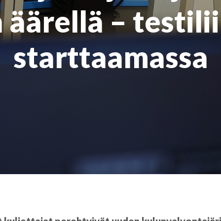
äärellä – testil
starttaamassa