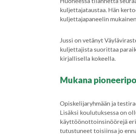
Huoneessa tilannetta seuraa
kuljettajataustaa. Hän kerto
kuljettajapaneelin mukaine
Jussi on vetänyt Väyläviras
kuljettajista suorittaa par
kirjallisella kokeella.
Mukana pioneeripo
Opiskelijaryhmään ja testira
Lisäksi koulutuksessa on ol
käyttöönottoinsinöörejä eri 
tutustuneet toisiinsa jo e