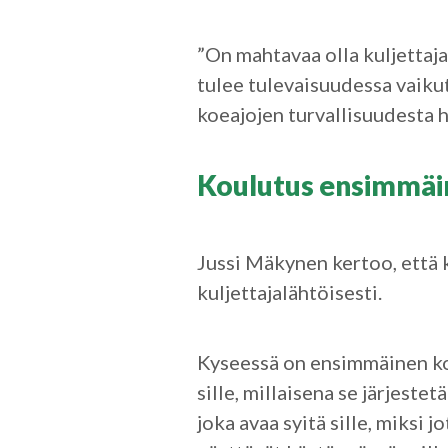
”On mahtavaa olla kuljettaja
tulee tulevaisuudessa vaiku
koeajojen turvallisuudesta 
Koulutus ensimmäi
Jussi Mäkynen kertoo, että
kuljettajalähtöisesti.
Kyseessä on ensimmäinen kou
sille, millaisena se järjeste
joka avaa syitä sille, miksi 