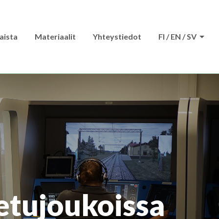
aista
Materiaalit
Yhteystiedot
FI / EN / SV
 etujoukoissa