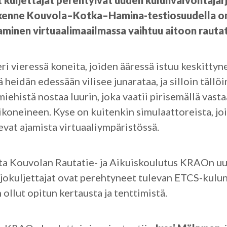
t kuljettajat perehtyivät uuden kulunvalvontajär
iikenne Kouvola–Kotka–Hamina-testiosuudella o
aminen virtuaalimaailmassa vaihtuu aitoon rauta
i vieressä koneita, joiden ääressä istuu keskittyn
heidän edessään vilisee junarataa, ja silloin tällöi
miehistä nostaa luurin, joka vaatii pirisemällä vas
ikoneineen. Kyse on kuitenkin simulaattoreista, jo
levat ajamista virtuaaliympäristössä.
ta Kouvolan Rautatie- ja Aikuiskoulutus KRAOn uu
jokuljettajat ovat perehtyneet tulevan ETCS-kulu
 ollut opitun kertausta ja tenttimistä.