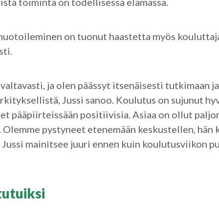
ista toiminta on todellisessa elämässä.
uotoileminen on tuonut haastetta myös kouluttaja
sti.
altavasti, ja olen päässyt itsenäisesti tutkimaan j
erkityksellistä, Jussi sanoo. Koulutus on sujunut h
t pääpiirteissään positiivisia. Asiaa on ollut paljo
a. Olemme pystyneet etenemään keskustellen, hän k
, Jussi mainitsee juuri ennen kuin koulutusviikon 
tutuiksi