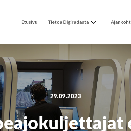
Expand
Etusivu
Tietoa Digiradasta
Ajankoht
child
menu
29.09.2023
eajokuljettajat